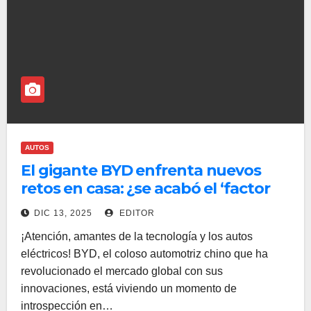
AUTOS
El gigante BYD enfrenta nuevos
retos en casa: ¿se acabó el ‘factor
wow’ en China?
DIC 13, 2025
EDITOR
¡Atención, amantes de la tecnología y los autos
eléctricos! BYD, el coloso automotriz chino que ha
revolucionado el mercado global con sus
innovaciones, está viviendo un momento de
introspección en…