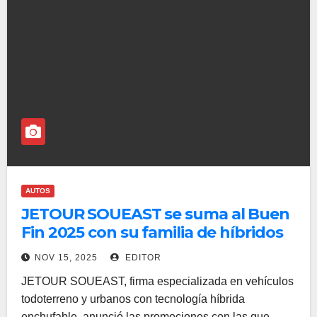
AUTOS
JETOUR SOUEAST se suma al Buen
Fin 2025 con su familia de híbridos
enchufables
NOV 15, 2025
EDITOR
JETOUR SOUEAST, firma especializada en vehículos
todoterreno y urbanos con tecnología híbrida
enchufable, anunció las promociones con las que