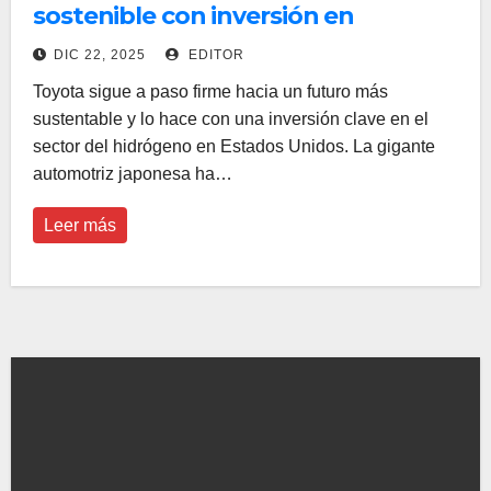
sostenible con inversión en
hidrógeno en EE. UU.
DIC 22, 2025
EDITOR
Toyota sigue a paso firme hacia un futuro más
sustentable y lo hace con una inversión clave en el
sector del hidrógeno en Estados Unidos. La gigante
automotriz japonesa ha…
Leer más