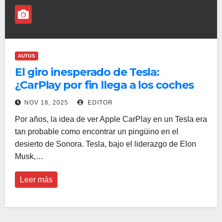
AUTOS
El giro inesperado de Tesla:
¿CarPlay por fin llega a los coches
de Elon Musk?
NOV 18, 2025
EDITOR
Por años, la idea de ver Apple CarPlay en un Tesla era
tan probable como encontrar un pingüino en el
desierto de Sonora. Tesla, bajo el liderazgo de Elon
Musk,…
Leer más