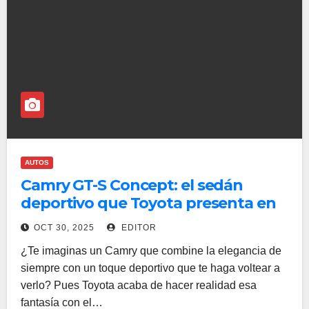
AUTOS
Camry GT-S Concept: el sedán
deportivo que Toyota presenta en
SEMA 2025
OCT 30, 2025
EDITOR
¿Te imaginas un Camry que combine la elegancia de
siempre con un toque deportivo que te haga voltear a
verlo? Pues Toyota acaba de hacer realidad esa
fantasía con el…