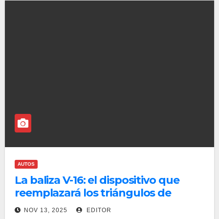
AUTOS
La baliza V-16: el dispositivo que
reemplazará los triángulos de
emergencia en México
NOV 13, 2025
EDITOR