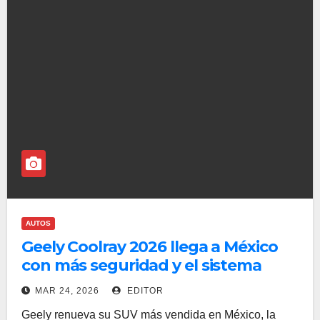
AUTOS
Geely Coolray 2026 llega a México
con más seguridad y el sistema
Flyme Auto
MAR 24, 2026
EDITOR
Geely renueva su SUV más vendida en México, la