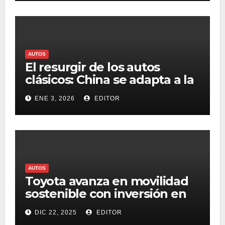
AUTOS
El resurgir de los autos
clásicos: China se adapta a la
demanda de los entusiastas
ENE 3, 2026
EDITOR
AUTOS
Toyota avanza en movilidad
sostenible con inversión en
hidrógeno en EE. UU.
DIC 22, 2025
EDITOR