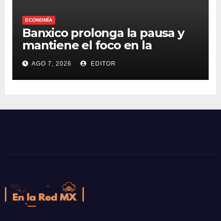
ECONOMÍA
Banxico prolonga la pausa y
mantiene el foco en la
inflación
AGO 7, 2026
EDITOR