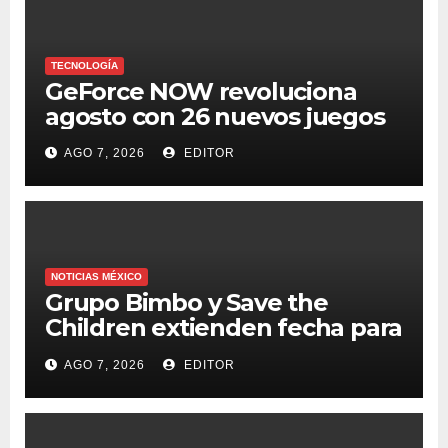
TECNOLOGÍA
GeForce NOW revoluciona
agosto con 26 nuevos juegos
AGO 7, 2026
EDITOR
NOTICIAS MÉXICO
Grupo Bimbo y Save the
Children extienden fecha para
apoyar a damnificados de
AGO 7, 2026
EDITOR
Venezuela