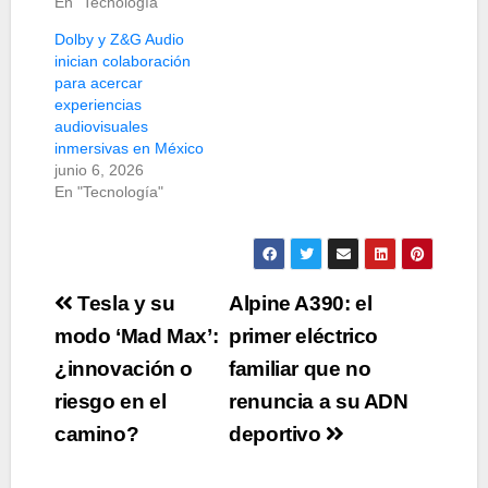
En "Tecnología"
Dolby y Z&G Audio
inician colaboración
para acercar
experiencias
audiovisuales
inmersivas en México
junio 6, 2026
En "Tecnología"
Navegación
Tesla y su
Alpine A390: el
de
modo ‘Mad Max’:
primer eléctrico
¿innovación o
familiar que no
entradas
riesgo en el
renuncia a su ADN
camino?
deportivo