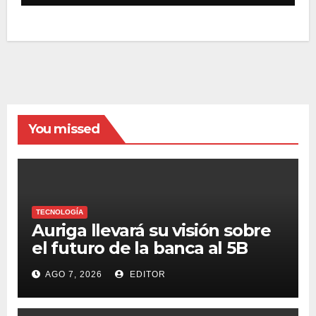
You missed
TECNOLOGÍA
Auriga llevará su visión sobre
el futuro de la banca al 5B
Digital Summit 2026
AGO 7, 2026
EDITOR