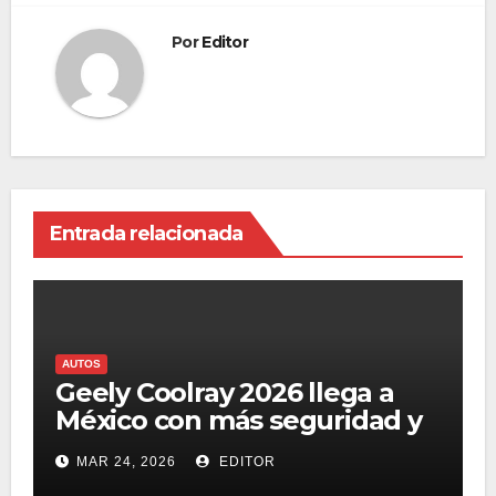
Por
Editor
Entrada relacionada
AUTOS
Geely Coolray 2026 llega a
México con más seguridad y
el sistema Flyme Auto
MAR 24, 2026
EDITOR