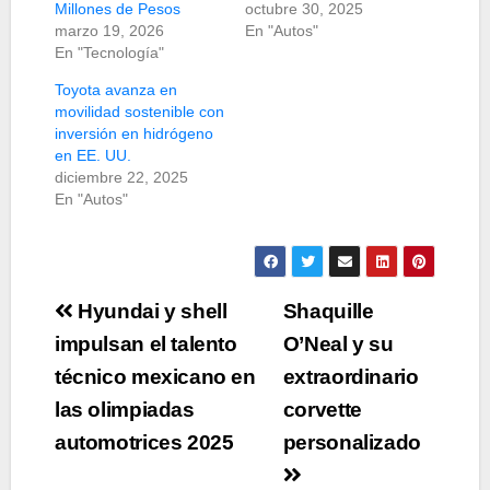
Millones de Pesos
octubre 30, 2025
marzo 19, 2026
En "Autos"
En "Tecnología"
Toyota avanza en
movilidad sostenible con
inversión en hidrógeno
en EE. UU.
diciembre 22, 2025
En "Autos"
Navegación
Hyundai y shell
Shaquille
de
impulsan el talento
O’Neal y su
técnico mexicano en
extraordinario
entradas
las olimpiadas
corvette
automotrices 2025
personalizado