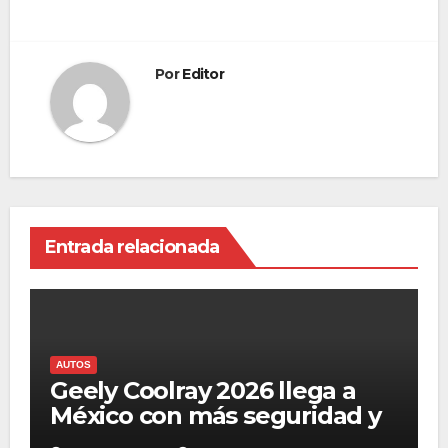
Por
Editor
Entrada relacionada
AUTOS
Geely Coolray 2026 llega a
México con más seguridad y
el sistema Flyme Auto