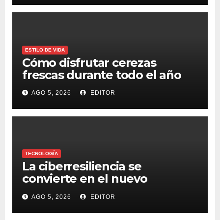
ESTILO DE VIDA
Cómo disfrutar cerezas
frescas durante todo el año
AGO 5, 2026
EDITOR
TECNOLOGÍA
La ciberresiliencia se
convierte en el nuevo
estándar para proteger a las
AGO 5, 2026
EDITOR
organizaciones frente al
ransomware