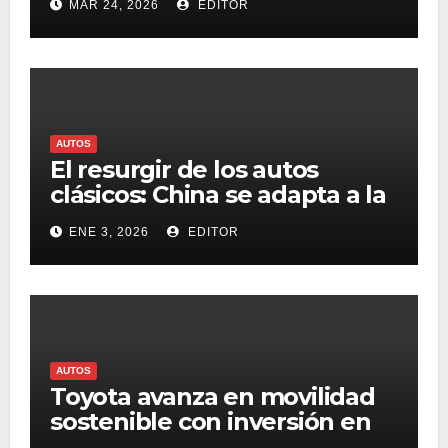
MAR 24, 2026
EDITOR
AUTOS
El resurgir de los autos
clásicos: China se adapta a la
demanda de los entusiastas
ENE 3, 2026
EDITOR
AUTOS
Toyota avanza en movilidad
sostenible con inversión en
hidrógeno en EE. UU.