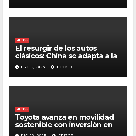
AUTOS
El resurgir de los autos
clásicos: China se adapta a la
demanda de los entusiastas
ENE 3, 2026
EDITOR
AUTOS
Toyota avanza en movilidad
sostenible con inversión en
hidrógeno en EE. UU.
DIC 22, 2025
EDITOR