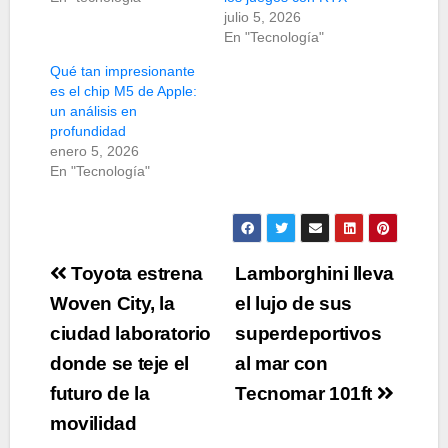
julio 5, 2026
En "Tecnología"
Qué tan impresionante
es el chip M5 de Apple:
un análisis en
profundidad
enero 5, 2026
En "Tecnología"
Navegación
Toyota estrena
Lamborghini lleva
de
Woven City, la
el lujo de sus
ciudad laboratorio
superdeportivos
entradas
donde se teje el
al mar con
futuro de la
Tecnomar 101ft
movilidad