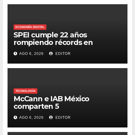
ECONOMÍA DIGITAL
SPEI cumple 22 años
rompiendo récords en
transferencias y adopción
AGO 6, 2026
EDITOR
TECNOLOGÍA
McCann e IAB México
comparten 5
macrotendencias en la
AGO 6, 2026
EDITOR
industria del marketing y la
publicidad