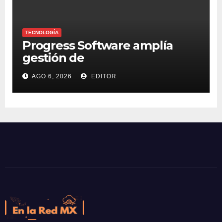
TECNOLOGÍA
Progress Software amplía
gestión de
supercomputadoras de IA
AGO 6, 2026
EDITOR
NVIDIA DGX Spark con Chef