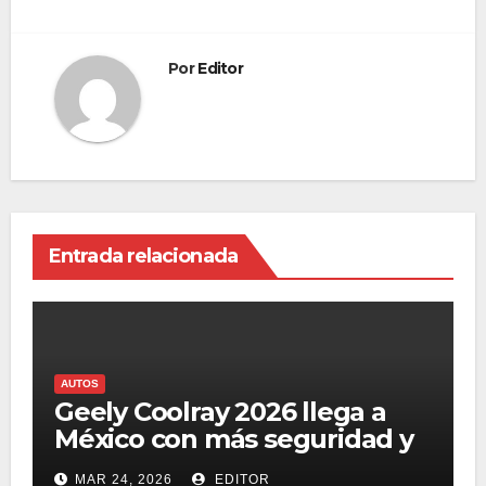
Por
Editor
Entrada relacionada
AUTOS
Geely Coolray 2026 llega a
México con más seguridad y
el sistema Flyme Auto
MAR 24, 2026
EDITOR