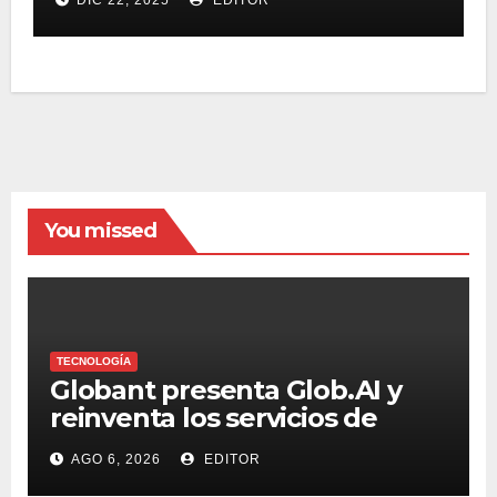
You missed
TECNOLOGÍA
Globant presenta Glob.AI y
reinventa los servicios de
tecnología para la era de la IA
AGO 6, 2026
EDITOR