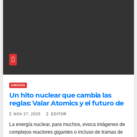
ENERGÍA
Un hito nuclear que cambia las
reglas: Valar Atomics y el futuro de
la energía
NOV 27, 2025
EDITOR
La energía nuclear, para muchos, evoca imágenes de
complejos reactores gigantes o incluso de tramas de