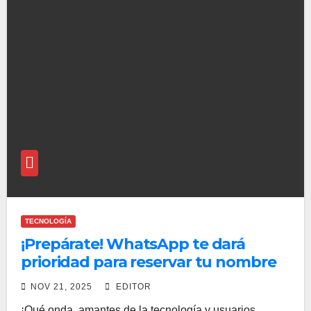
TECNOLOGÍA
¡Prepárate! WhatsApp te dará
prioridad para reservar tu nombre
de usuario si conectas tu Instagram
NOV 21, 2025
EDITOR
¡Qué onda, amantes de la tecnología y usuarios