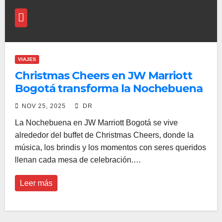
VIAJES
Christmas Cheers en JW Marriott
Bogotá transforma la Nochebuena
con música y gastronomía
NOV 25, 2025
DR
premium
La Nochebuena en JW Marriott Bogotá se vive
alrededor del buffet de Christmas Cheers, donde la
música, los brindis y los momentos con seres queridos
llenan cada mesa de celebración.…
Leer más