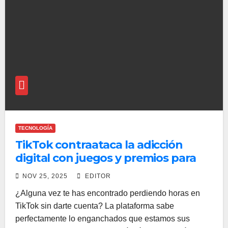
TECNOLOGÍA
TikTok contraataca la adicción
digital con juegos y premios para
usar menos la app
NOV 25, 2025
EDITOR
¿Alguna vez te has encontrado perdiendo horas en
TikTok sin darte cuenta? La plataforma sabe
perfectamente lo enganchados que estamos sus