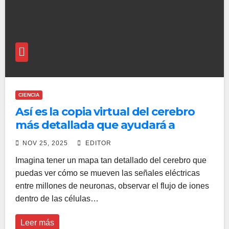
CIENCIA
Así es la copia virtual del cerebro
más detallada que ayudará a
estudiar enfermedades
NOV 25, 2025
EDITOR
neurodegenerativas
Imagina tener un mapa tan detallado del cerebro que
puedas ver cómo se mueven las señales eléctricas
entre millones de neuronas, observar el flujo de iones
dentro de las células…
Leer más