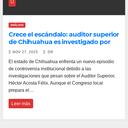
ANÁLISIS
Crece el escándalo: auditor superior
de Chihuahua es investigado por
FGR y ASF
NOV 27, 2025
DR
El estado de Chihuahua enfrenta un nuevo episodio
de controversia institucional debido a las
investigaciones que pesan sobre el Auditor Superior,
Héctor Acosta Félix. Aunque el Congreso local
prepara el…
Leer más