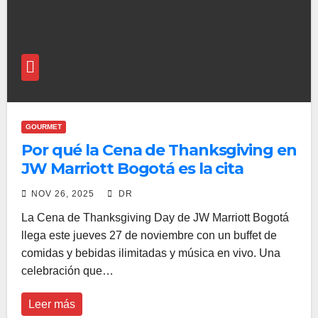
GOURMET
Por qué la Cena de Thanksgiving en
JW Marriott Bogotá es la cita
imperdible de noviembre
NOV 26, 2025
DR
La Cena de Thanksgiving Day de JW Marriott Bogotá
llega este jueves 27 de noviembre con un buffet de
comidas y bebidas ilimitadas y música en vivo. Una
celebración que…
Leer más