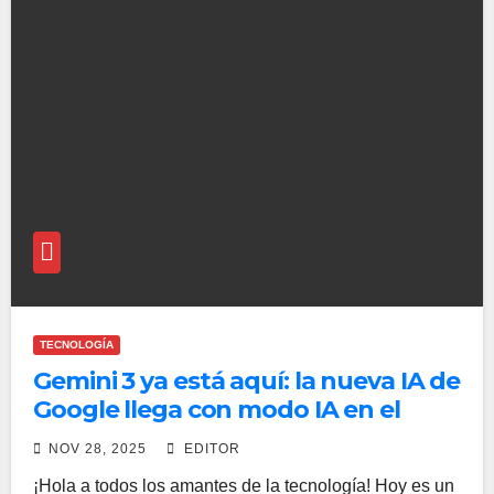
TECNOLOGÍA
Gemini 3 ya está aquí: la nueva IA de
Google llega con modo IA en el
buscador y promete superar a
NOV 28, 2025
EDITOR
ChatGPT
¡Hola a todos los amantes de la tecnología! Hoy es un