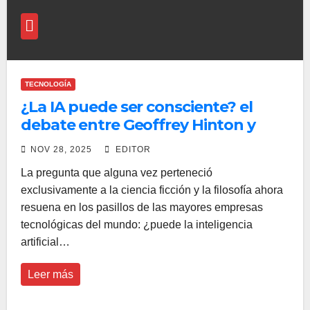
TECNOLOGÍA
¿La IA puede ser consciente? el
debate entre Geoffrey Hinton y
Mustafa Suleyman que divide a la
NOV 28, 2025
EDITOR
comunidad tecnológica
La pregunta que alguna vez perteneció
exclusivamente a la ciencia ficción y la filosofía ahora
resuena en los pasillos de las mayores empresas
tecnológicas del mundo: ¿puede la inteligencia
artificial…
Leer más