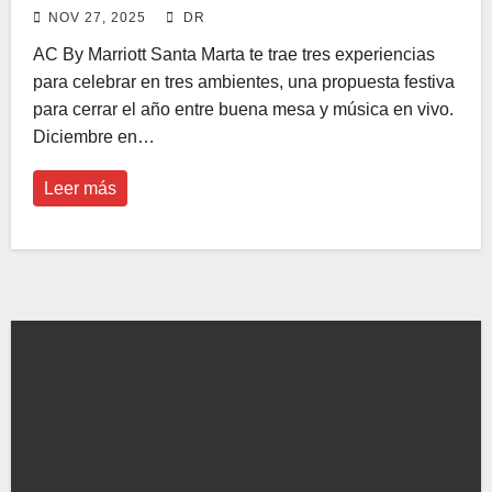
Silvestre 2025 con tres ambientes
NOV 27, 2025
DR
AC By Marriott Santa Marta te trae tres experiencias
para celebrar en tres ambientes, una propuesta festiva
para cerrar el año entre buena mesa y música en vivo.
Diciembre en…
Leer más