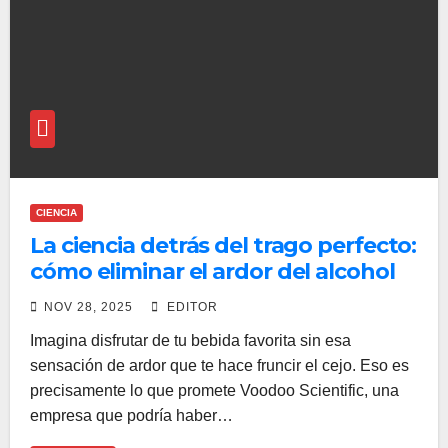
CIENCIA
La ciencia detrás del trago perfecto:
cómo eliminar el ardor del alcohol
sin perder su esencia
NOV 28, 2025
EDITOR
Imagina disfrutar de tu bebida favorita sin esa
sensación de ardor que te hace fruncir el cejo. Eso es
precisamente lo que promete Voodoo Scientific, una
empresa que podría haber…