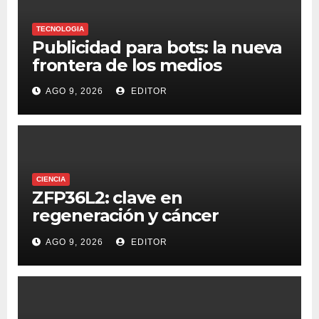
TECNOLOGIA
Publicidad para bots: la nueva
frontera de los medios
AGO 9, 2026
EDITOR
CIENCIA
ZFP36L2: clave en
regeneración y cáncer
colorrectal
AGO 9, 2026
EDITOR