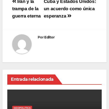
Navegación
Irán y la
Cuba y Estados Unidos:
de
trampa de la
un acuerdo como única
guerra eterna
esperanza
entradas
Por
Editor
Entrada relacionada
GEOPOLITICA