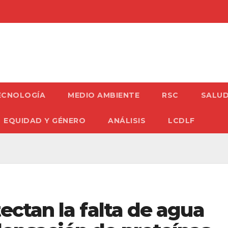
ECNOLOGÍA
MEDIO AMBIENTE
RSC
SALU
EQUIDAD Y GÉNERO
ANÁLISIS
LCDLF
ectan la falta de agua