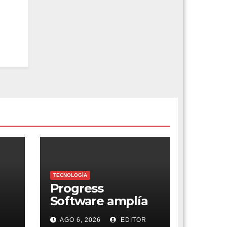
TECNOLOGÍA
Progress
Software amplía
gestión de
R
AGO 6, 2026
EDITOR
as
supercomputador