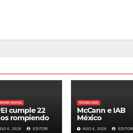
NOMÍA DIGITAL
TECNOLOGÍA
EI cumple 22
McCann e IAB
os rompiendo
México
cords en
comparten 5
GO 6, 2026
EDITOR
AGO 6, 2026
EDITO
ansferencias y
macrotendenci