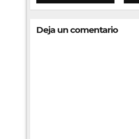
documental
ot
co
ed
pa
Deja un comentario
re
te