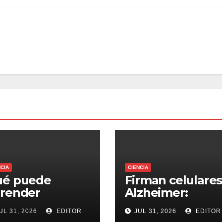
NCIA
CIENCIA
ué puede
Firman celulare
render
Alzheimer:
nezuela de
descubren firma
UL 31, 2026
EDITOR
JUL 31, 2026
EDITOR
ile, Japón y
celulares