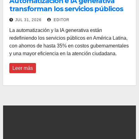
Automatización e IA generativa
transforman los servicios públicos
en América Latina
JUL 31, 2026
EDITOR
La automatización y la IA generativa están
redefiniendo los servicios públicos en América Latina,
con ahorros de hasta 35% en costos gubernamentales
y una mayor eficiencia en la atención ciudadana.
Leer más