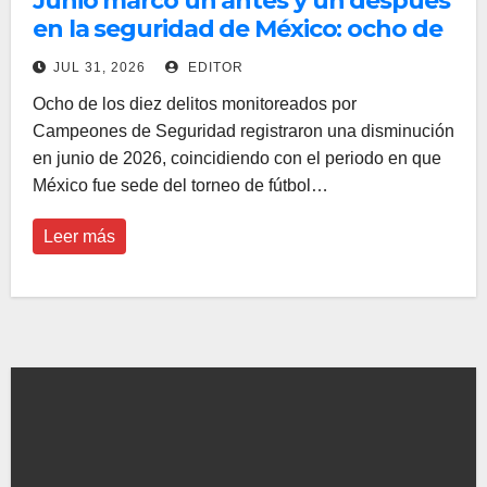
Junio marcó un antes y un después
en la seguridad de México: ocho de
cada diez delitos disminuyeron
JUL 31, 2026
EDITOR
Ocho de los diez delitos monitoreados por
Campeones de Seguridad registraron una disminución
en junio de 2026, coincidiendo con el periodo en que
México fue sede del torneo de fútbol…
Leer más