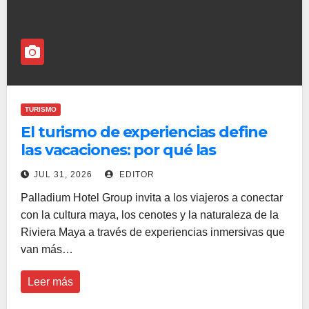
TURISMO
El turismo de experiencias define
las vacaciones: por qué las
propiedades de Palladium Hotel
JUL 31, 2026
EDITOR
Group en Riviera Maya ofrecen más
Palladium Hotel Group invita a los viajeros a conectar
que una escapada a la playa
con la cultura maya, los cenotes y la naturaleza de la
Riviera Maya a través de experiencias inmersivas que
van más…
Leer más