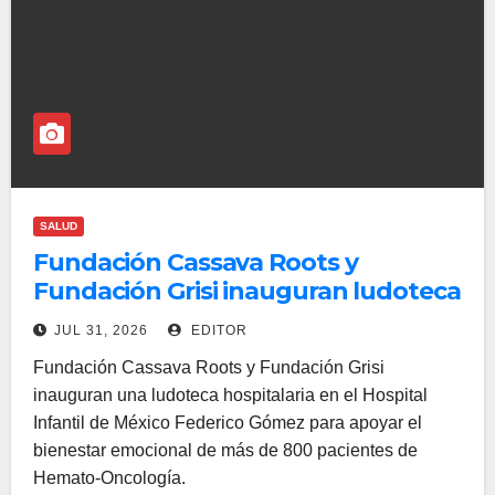
SALUD
Fundación Cassava Roots y
Fundación Grisi inauguran ludoteca
hospitalaria en el Hospital Infantil
JUL 31, 2026
EDITOR
de México
Fundación Cassava Roots y Fundación Grisi
inauguran una ludoteca hospitalaria en el Hospital
Infantil de México Federico Gómez para apoyar el
bienestar emocional de más de 800 pacientes de
Hemato-Oncología.