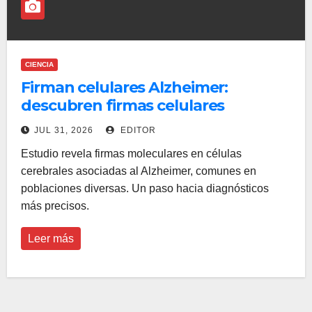
CIENCIA
Firman celulares Alzheimer:
descubren firmas celulares
compartidas entre grupos
JUL 31, 2026
EDITOR
Estudio revela firmas moleculares en células
cerebrales asociadas al Alzheimer, comunes en
poblaciones diversas. Un paso hacia diagnósticos
más precisos.
Leer más