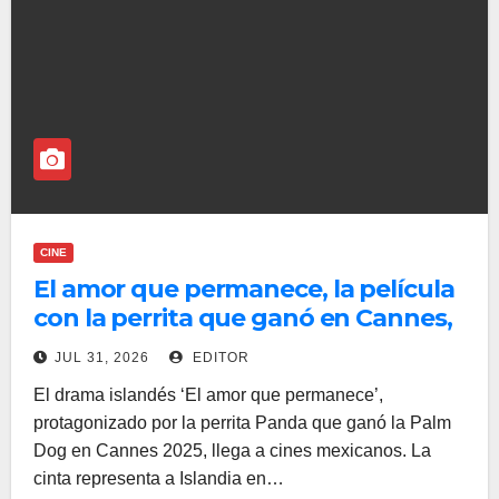
CINE
El amor que permanece, la película
con la perrita que ganó en Cannes,
llega a cines mexicanos
JUL 31, 2026
EDITOR
El drama islandés ‘El amor que permanece’,
protagonizado por la perrita Panda que ganó la Palm
Dog en Cannes 2025, llega a cines mexicanos. La
cinta representa a Islandia en…