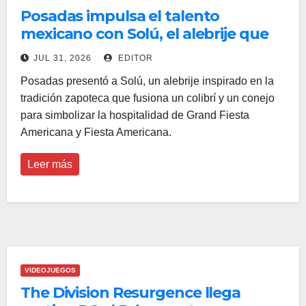
Posadas impulsa el talento
mexicano con Solú, el alebrije que
simboliza la hospitalidad de Grand
JUL 31, 2026
EDITOR
Fiesta Americana y Fiesta
Posadas presentó a Solú, un alebrije inspirado en la
Americana
tradición zapoteca que fusiona un colibrí y un conejo
para simbolizar la hospitalidad de Grand Fiesta
Americana y Fiesta Americana.
Leer más
VIDEOJUEGOS
The Division Resurgence llega