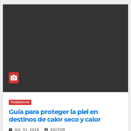
TENDENCIAS
Guía para proteger la piel en
destinos de calor seco y calor
húmedo
JUL 31, 2026
EDITOR