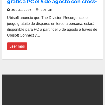
gratis a PC el 5 de agosto con cross-
play y cross-progression
JUL 31, 2026
EDITOR
Ubisoft anunció que The Division Resurgence, el
juego gratuito de disparos en tercera persona, estará
disponible para PC a partir del 5 de agosto a través de
Ubisoft Connect y…
Leer más