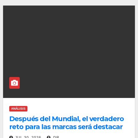
ANÁLISIS
Después del Mundial, el verdadero
reto para las marcas será destacar
en un mercado saturado
JUL 30, 2026
DR