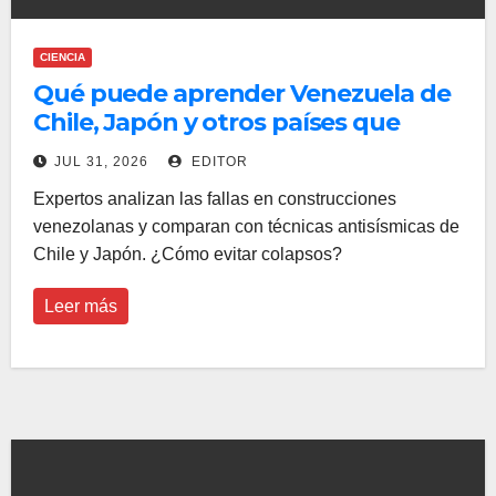
CIENCIA
Qué puede aprender Venezuela de
Chile, Japón y otros países que
construyen edificios ‘sobre patines’
JUL 31, 2026
EDITOR
para resistir terremotos
Expertos analizan las fallas en construcciones
venezolanas y comparan con técnicas antisísmicas de
Chile y Japón. ¿Cómo evitar colapsos?
Leer más