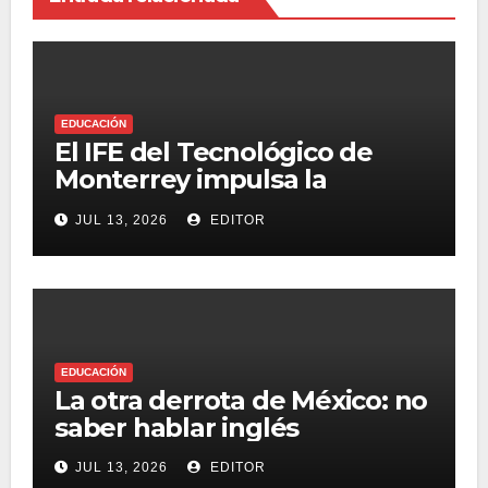
EDUCACIÓN
El IFE del Tecnológico de
Monterrey impulsa la
transformación de la
JUL 13, 2026
EDITOR
educación superior
impactando a más de 7.8
millones de personas
EDUCACIÓN
La otra derrota de México: no
saber hablar inglés
JUL 13, 2026
EDITOR