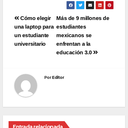
Navegación
Cómo elegir
Más de 9 millones de
de
una laptop para
estudiantes
un estudiante
mexicanos se
entradas
universitario
enfrentan a la
educación 3.0
Por
Editor
Entrada relacionada