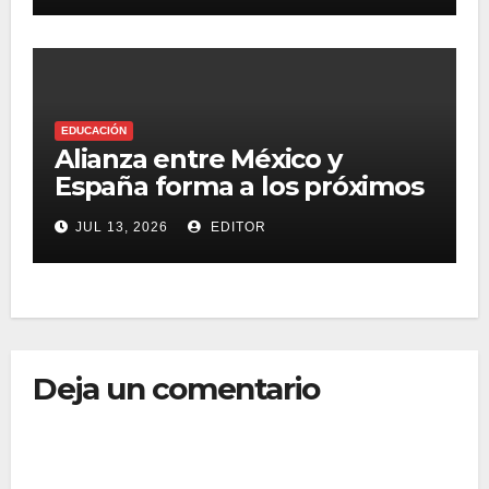
EDUCACIÓN
Alianza entre México y
España forma a los próximos
creativos
JUL 13, 2026
EDITOR
Deja un comentario