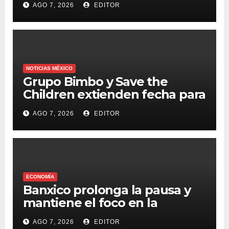
AGO 7, 2026
EDITOR
NOTICIAS MÉXICO
Grupo Bimbo y Save the
Children extienden fecha para
apoyar a damnificados de
AGO 7, 2026
EDITOR
Venezuela
ECONOMÍA
Banxico prolonga la pausa y
mantiene el foco en la
inflación
AGO 7, 2026
EDITOR