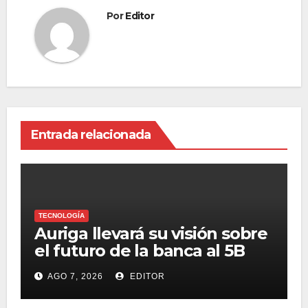
Por
Editor
Entrada relacionada
TECNOLOGÍA
Auriga llevará su visión sobre
el futuro de la banca al 5B
Digital Summit 2026
AGO 7, 2026
EDITOR