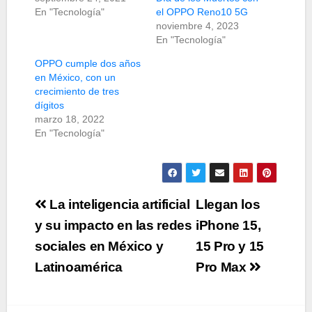
En "Tecnología"
el OPPO Reno10 5G
noviembre 4, 2023
En "Tecnología"
OPPO cumple dos años
en México, con un
crecimiento de tres
dígitos
marzo 18, 2022
En "Tecnología"
Navegación
La inteligencia artificial
Llegan los
de
y su impacto en las redes
iPhone 15,
sociales en México y
15 Pro y 15
entradas
Latinoamérica
Pro Max