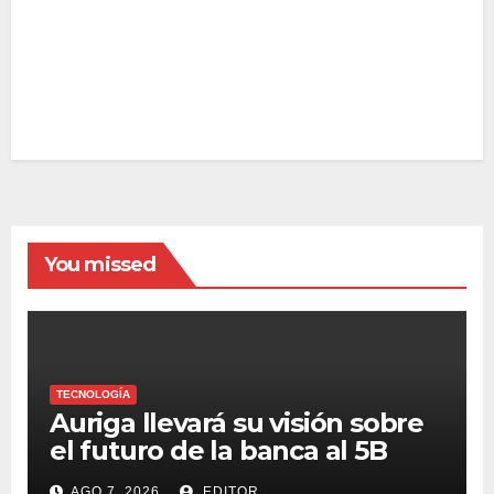
You missed
TECNOLOGÍA
Auriga llevará su visión sobre
el futuro de la banca al 5B
Digital Summit 2026
AGO 7, 2026
EDITOR