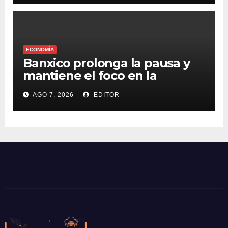
ECONOMÍA
Banxico prolonga la pausa y
mantiene el foco en la
inflación
AGO 7, 2026
EDITOR