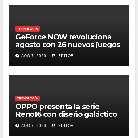
TECNOLOGÍA
GeForce NOW revoluciona
agosto con 26 nuevos juegos
AGO 7, 2026
EDITOR
TECNOLOGÍA
OPPO presenta la serie
Reno16 con diseño galáctico
3D, zoom retrato pro 3.5x y
AGO 7, 2026
EDITOR
selfie ultra gran angular 50
MP