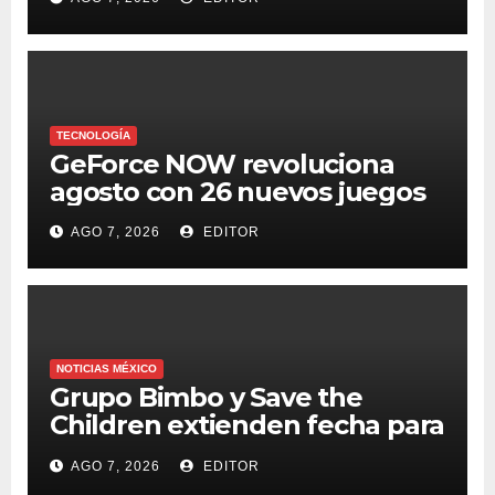
TECNOLOGÍA
GeForce NOW revoluciona
agosto con 26 nuevos juegos
AGO 7, 2026
EDITOR
NOTICIAS MÉXICO
Grupo Bimbo y Save the
Children extienden fecha para
apoyar a damnificados de
AGO 7, 2026
EDITOR
Venezuela