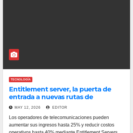
TECNOLOGÍA
Entitlement server, la puerta de
entrada a nuevas rutas de
monetización para operadores,
MAY 12, 2026
EDITOR
según GSMA Intelligence
Los operadores de telecomunicaciones pueden
aumentar sus ingresos hasta 25% y reducir costos
operativos hasta 40% mediante Entitlement Servers,