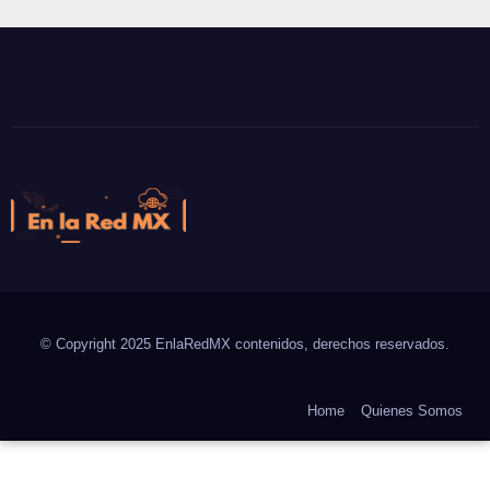
En la Red MX
Noticias que son tendencia
© Copyright 2025 EnlaRedMX contenidos, derechos reservados.
Home
Quienes Somos