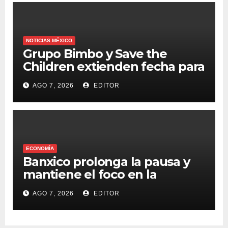
NOTICIAS MÉXICO
Grupo Bimbo y Save the
Children extienden fecha para
apoyar a damnificados de
AGO 7, 2026
EDITOR
Venezuela
ECONOMÍA
Banxico prolonga la pausa y
mantiene el foco en la
inflación
AGO 7, 2026
EDITOR