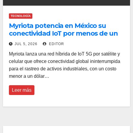
TECNOLOGÍA
Myriota potencia en México su
conectividad IoT por menos de un
dólar al mes
JUL 5, 2026
EDITOR
Myriota lanza una red híbrida de IoT 5G por satélite y
celular que ofrece conectividad global ininterrumpida
para el rastreo de activos industriales, con un costo
menor a un dólar…
Leer más