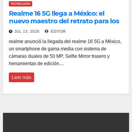
TECNOLOGÍA
Realme 16 5G llega a México: el
nuevo maestro del retrato para los
amantes de la fotografía y los
JUL 13, 2026
EDITOR
selfies
realme anunció la llegada del realme 16 5G a México,
un smartphone de gama media con sistema de
cámaras duales de 50 MP, Selfie Mirror trasero y
herramientas de edición…
Leer más