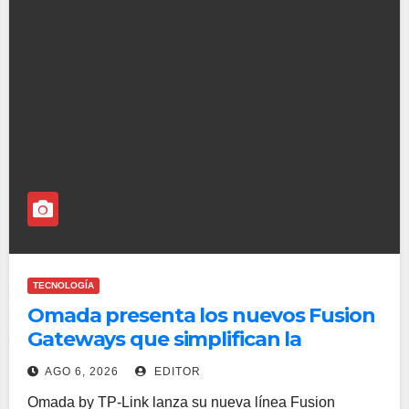
TECNOLOGÍA
Omada presenta los nuevos Fusion
Gateways que simplifican la
implementación, reducen costos y
AGO 6, 2026
EDITOR
aumentan la eficiencia operativa
Omada by TP-Link lanza su nueva línea Fusion