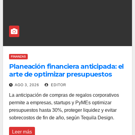
FINANZAS
Planeación financiera anticipada: el
arte de optimizar presupuestos
corporativos hasta 30% rumbo a la
AGO 3, 2026
EDITOR
recta final del año
La anticipación de compras de regalos corporativos
permite a empresas, startups y PyMEs optimizar
presupuestos hasta 30%, proteger liquidez y evitar
sobrecostos de fin de año, según Tequila Design.
Leer más