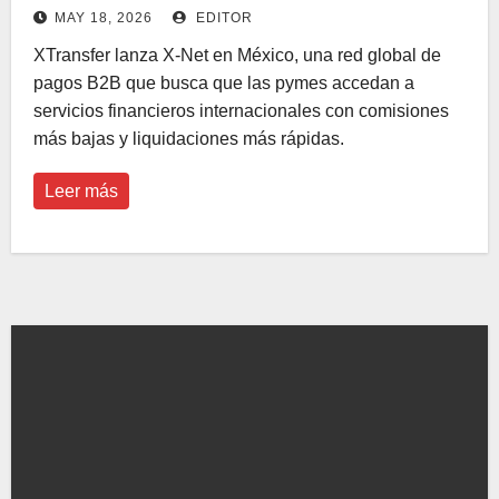
internacionales de las pymes
MAY 18, 2026
EDITOR
XTransfer lanza X-Net en México, una red global de
pagos B2B que busca que las pymes accedan a
servicios financieros internacionales con comisiones
más bajas y liquidaciones más rápidas.
Leer más