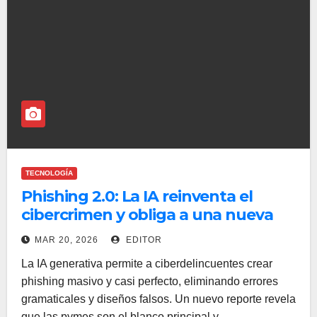
TECNOLOGÍA
Phishing 2.0: La IA reinventa el
cibercrimen y obliga a una nueva
defensa, revela reporte de Kaseya
MAR 20, 2026
EDITOR
La IA generativa permite a ciberdelincuentes crear
phishing masivo y casi perfecto, eliminando errores
gramaticales y diseños falsos. Un nuevo reporte revela
que las pymes son el blanco principal y…