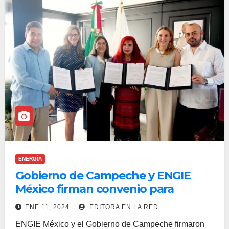
ENERGÍA
Gobierno de Campeche y ENGIE
México firman convenio para
impulsar proyectos energéticos
ENE 11, 2024
EDITORA EN LA RED
ENGIE México y el Gobierno de Campeche firmaron