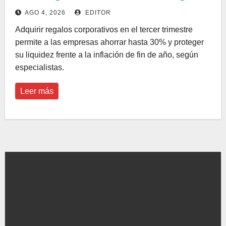
de fin de año en una ventaja
AGO 4, 2026
EDITOR
financiera
Adquirir regalos corporativos en el tercer trimestre
permite a las empresas ahorrar hasta 30% y proteger
su liquidez frente a la inflación de fin de año, según
especialistas.
Leer más