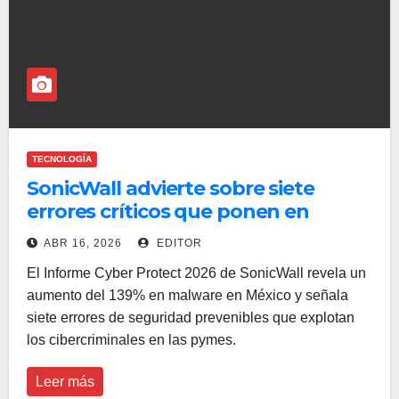
TECNOLOGÍA
SonicWall advierte sobre siete
errores críticos que ponen en
riesgo a las pymes mexicanas
ABR 16, 2026
EDITOR
El Informe Cyber Protect 2026 de SonicWall revela un
aumento del 139% en malware en México y señala
siete errores de seguridad prevenibles que explotan
los cibercriminales en las pymes.
Leer más