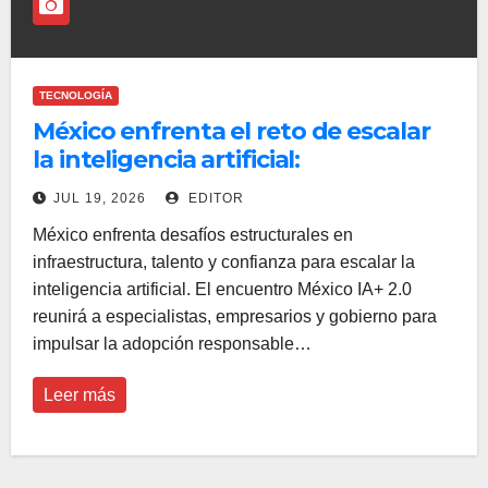
TECNOLOGÍA
México enfrenta el reto de escalar
la inteligencia artificial:
infraestructura, talento y confianza
JUL 19, 2026
EDITOR
definirán su competitividad futura
México enfrenta desafíos estructurales en
infraestructura, talento y confianza para escalar la
inteligencia artificial. El encuentro México IA+ 2.0
reunirá a especialistas, empresarios y gobierno para
impulsar la adopción responsable…
Leer más