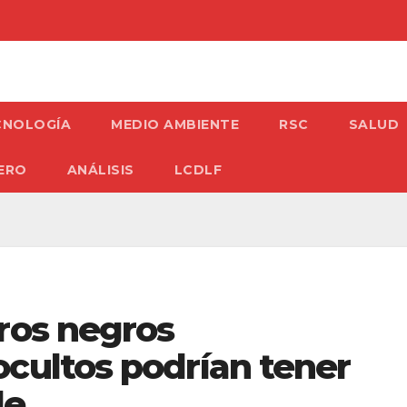
CNOLOGÍA
MEDIO AMBIENTE
RSC
SALUD
ERO
ANÁLISIS
LCDLF
ros negros
cultos podrían tener
le