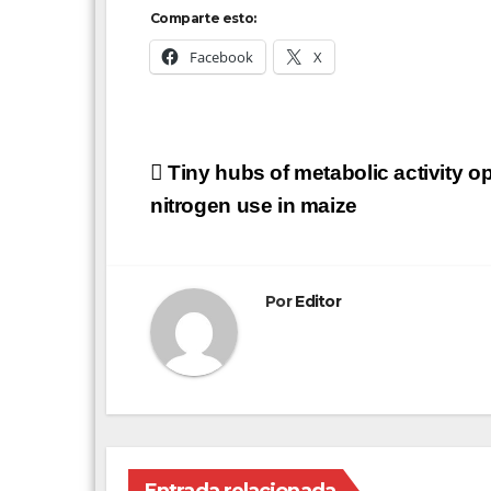
Comparte esto:
Facebook
X
Navegación
Tiny hubs of metabolic activity o
de
nitrogen use in maize
entradas
Por
Editor
Entrada relacionada