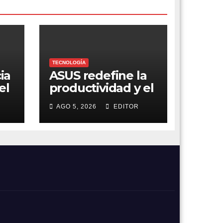
TECNOLOGÍA
ia
ASUS redefine la
el
productividad y el
gaming con la
AGO 5, 2026
EDITOR
experiencia Duo
nes