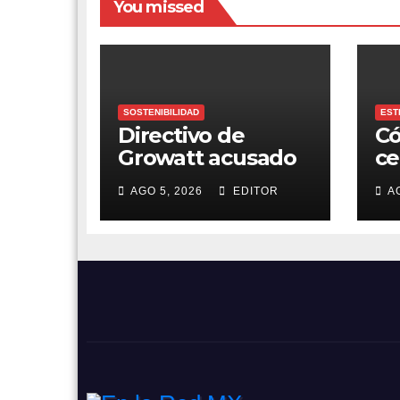
You missed
SOSTENIBILIDAD
EST
Directivo de
Có
Growatt acusado
ce
de soborno en
du
AGO 5, 2026
EDITOR
A
Australia
a