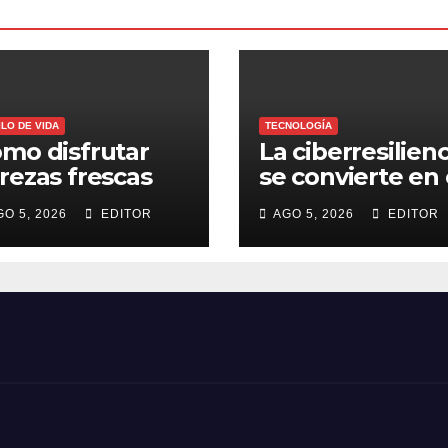
ILO DE VIDA
TECNOLOGÍA
mo disfrutar
La ciberresilienc
rezas frescas
se convierte en 
rante todo el
nuevo estándar
GO 5, 2026
EDITOR
AGO 5, 2026
EDITOR
ño
para proteger a
las organizacio
frente al
ransomware