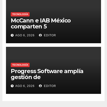
TECNOLOGÍA
McCann e IAB México
comparten 5
macrotendencias en la
AGO 6, 2026
EDITOR
industria del marketing y la
publicidad
TECNOLOGÍA
Progress Software amplía
gestión de
supercomputadoras de IA
AGO 6, 2026
EDITOR
NVIDIA DGX Spark con Chef