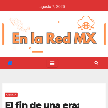
Saltar
agosto 7, 2026
al
contenido
CIENCIA
El fin de una era: