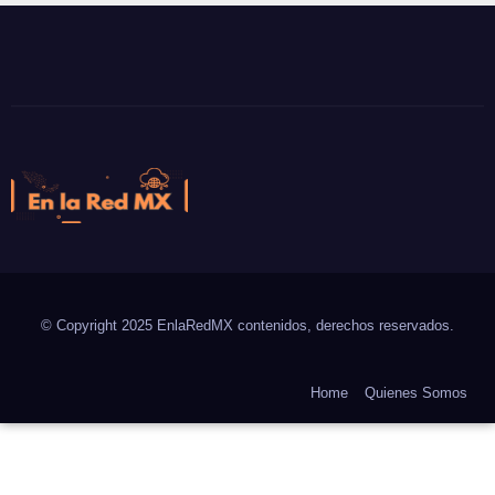
En la Red MX
Noticias que son tendencia
© Copyright 2025 EnlaRedMX contenidos, derechos reservados.
Home
Quienes Somos