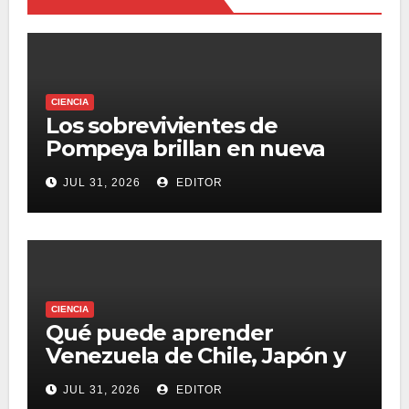
CIENCIA
Los sobrevivientes de
Pompeya brillan en nueva
serie documental
JUL 31, 2026
EDITOR
CIENCIA
Qué puede aprender
Venezuela de Chile, Japón y
otros países que construyen
JUL 31, 2026
EDITOR
edificios ‘sobre patines’ para