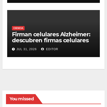
resistir terremotos
CIENCIA
Firman celulares Alzheimer:
descubren firmas celulares
compartidas entre grupos
JUL 31, 2026
EDITOR
You missed