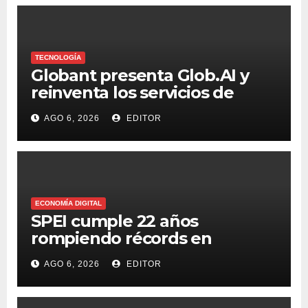
TECNOLOGÍA
Globant presenta Glob.AI y
reinventa los servicios de
tecnología para la era de la IA
AGO 6, 2026
EDITOR
ECONOMÍA DIGITAL
SPEI cumple 22 años
rompiendo récords en
transferencias y adopción
AGO 6, 2026
EDITOR