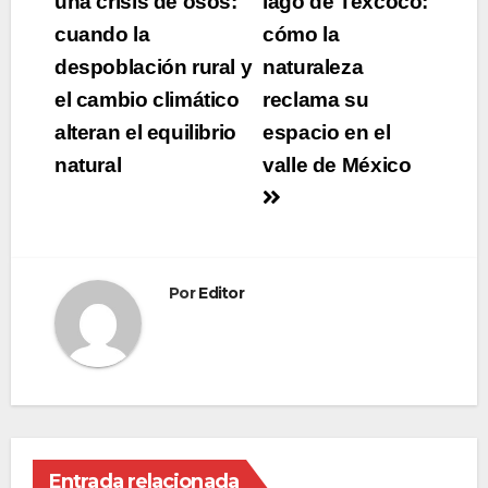
de
una crisis de osos:
lago de Texcoco:
cuando la
cómo la
entradas
despoblación rural y
naturaleza
el cambio climático
reclama su
alteran el equilibrio
espacio en el
natural
valle de México
Por
Editor
Entrada relacionada