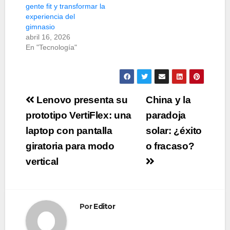
gente fit y transformar la
experiencia del
gimnasio
abril 16, 2026
En "Tecnología"
Navegación
Lenovo presenta su
China y la
de
prototipo VertiFlex: una
paradoja
laptop con pantalla
solar: ¿éxito
entradas
giratoria para modo
o fracaso?
vertical
Por
Editor