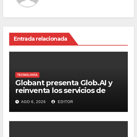
Entrada relacionada
TECNOLOGÍA
Globant presenta Glob.AI y
reinventa los servicios de
tecnología para la era de la IA
AGO 6, 2026
EDITOR