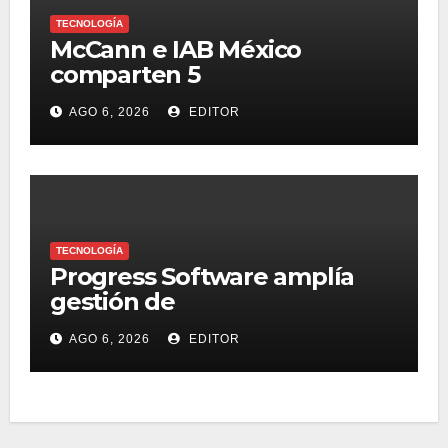
TECNOLOGÍA
McCann e IAB México
comparten 5
macrotendencias en la
AGO 6, 2026
EDITOR
industria del marketing y la
publicidad
TECNOLOGÍA
Progress Software amplía
gestión de
supercomputadoras de IA
AGO 6, 2026
EDITOR
NVIDIA DGX Spark con Chef