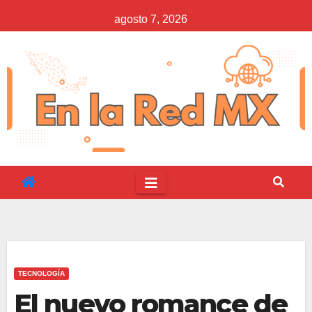
Saltar
agosto 7, 2026
al
contenido
TECNOLOGÍA
El nuevo romance de