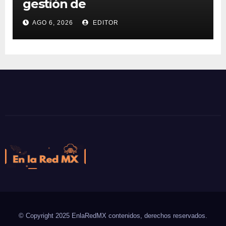
gestión de
supercomputadoras de IA
AGO 6, 2026
EDITOR
NVIDIA DGX Spark con Chef
En la Red MX
Noticias que son tendencia
© Copyright 2025 EnlaRedMX contenidos, derechos reservados.