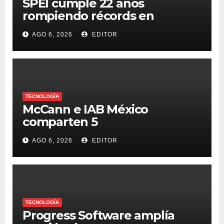
SPEI cumple 22 años
rompiendo récords en
transferencias y adopción
AGO 6, 2026
EDITOR
TECNOLOGÍA
McCann e IAB México
comparten 5
macrotendencias en la
AGO 6, 2026
EDITOR
industria del marketing y la
publicidad
TECNOLOGÍA
Progress Software amplía