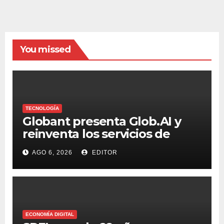
You missed
TECNOLOGÍA
Globant presenta Glob.AI y
reinventa los servicios de
tecnología para la era de la IA
AGO 6, 2026
EDITOR
ECONOMÍA DIGITAL