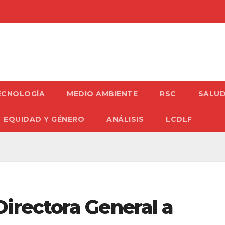
ECNOLOGÍA
MEDIO AMBIENTE
RSC
SALU
EQUIDAD Y GÉNERO
ANÁLISIS
LCDLF
irectora General a