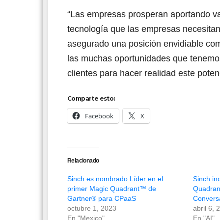
“Las empresas prosperan aportando valo
tecnología que las empresas necesitan p
asegurado una posición envidiable co
las muchas oportunidades que tenemos
clientes para hacer realidad este pote
Comparte esto:
Facebook
X
Relacionado
Sinch es nombrado Líder en el
Sinch in
primer Magic Quadrant™ de
Quadran
Gartner® para CPaaS
Conversa
octubre 1, 2023
abril 6, 
En "Mexico"
En "AI"