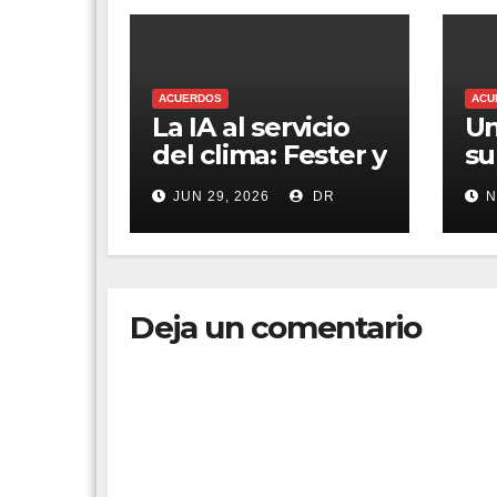
ACUERDOS
ACU
La IA al servicio
Un
del clima: Fester y
su
Google impulsan
C
JUN 29, 2026
DR
N
una solución para
enfriar México
Deja un comentario