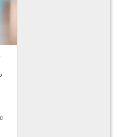
e
o
ad