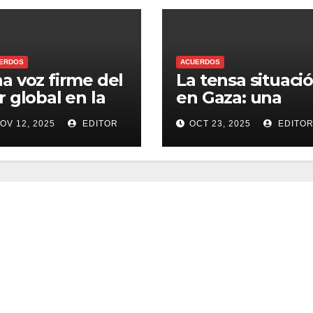
ERDOS
ACUERDOS
a voz firme del
La tensa situaci
r global en la
en Gaza: una
OP30
tregua al borde
OV 12, 2025
EDITOR
OCT 23, 2025
EDITO
del colapso