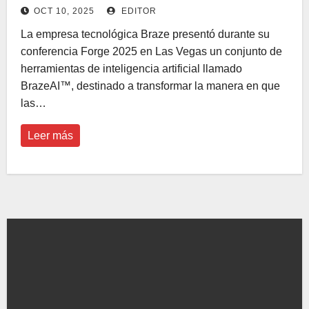
entre marcas y consumidores
OCT 10, 2025
EDITOR
La empresa tecnológica Braze presentó durante su
conferencia Forge 2025 en Las Vegas un conjunto de
herramientas de inteligencia artificial llamado
BrazeAI™, destinado a transformar la manera en que
las…
Leer más