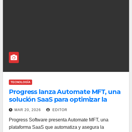
TECNOLOGÍA
Progress lanza Automate MFT, una
solución SaaS para optimizar la
transferencia segura de archivos
MAR 20, 2026
EDITOR
Progress Software presenta Automate MFT, una
plataforma SaaS que automatiza y asegura la