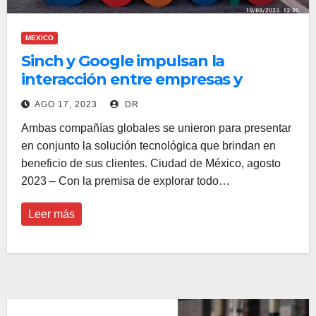
MEXICO
Sinch y Google impulsan la
interacción entre empresas y
clientes con Google Messages RCS
AGO 17, 2023
DR
Ambas compañías globales se unieron para presentar
en conjunto la solución tecnológica que brindan en
beneficio de sus clientes. Ciudad de México, agosto
2023 – Con la premisa de explorar todo…
Leer más