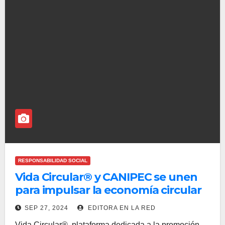
RESPONSABILIDAD SOCIAL
Vida Circular® y CANIPEC se unen
para impulsar la economía circular
en México
SEP 27, 2024
EDITORA EN LA RED
Vida Circular®, plataforma dedicada a la promoción