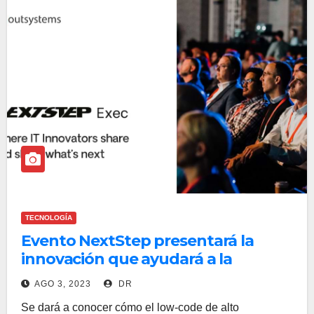
TECNOLOGÍA
Evento NextStep presentará la
innovación que ayudará a la
estructura de las empresas
AGO 3, 2023
DR
Se dará a conocer cómo el low-code de alto