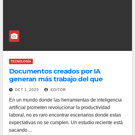
TECNOLOGÍA
Documentos creados por IA
generan más trabajo del que
resuelven
OCT 1, 2025
EDITOR
En un mundo donde las herramientas de inteligencia
artificial prometen revolucionar la productividad
laboral, no es raro encontrar escenarios donde estas
expectativas no se cumplen. Un estudio reciente está
sacando…