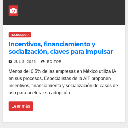
TECNOLOGÍA
Incentivos, financiamiento y
socialización, claves para impulsar
el uso de IA en el aparato
JUL 5, 2026
EDITOR
productivo del país
Menos del 0.5% de las empresas en México utiliza IA
en sus procesos. Especialistas de la AIT proponen
incentivos, financiamiento y socialización de casos de
uso para acelerar su adopción.
Leer más