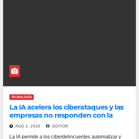
TECNOLOGÍA
La IA acelera los ciberataques y las
empresas no responden con la
misma rapidez
AGO 3, 2026
EDITOR
La IA permite a los ciberdelincuentes automatizar y