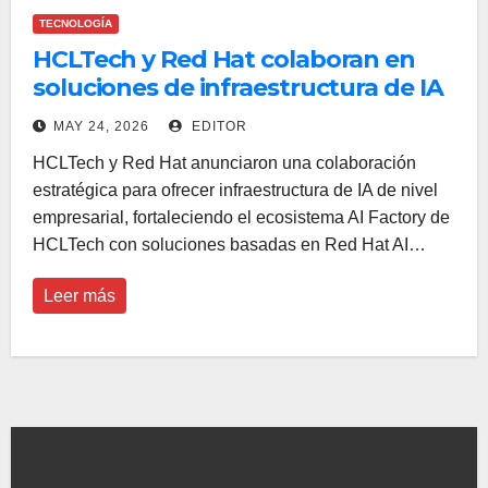
TECNOLOGÍA
HCLTech y Red Hat colaboran en
soluciones de infraestructura de IA
de nivel empresarial
MAY 24, 2026
EDITOR
HCLTech y Red Hat anunciaron una colaboración
estratégica para ofrecer infraestructura de IA de nivel
empresarial, fortaleciendo el ecosistema AI Factory de
HCLTech con soluciones basadas en Red Hat AI…
Leer más