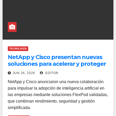
TECNOLOGÍA
NetApp y Cisco presentan nuevas
soluciones para acelerar y proteger
la adopción de IA
JUN 26, 2026
EDITOR
NetApp y Cisco anunciaron una nueva colaboración
para impulsar la adopción de inteligencia artificial en
las empresas mediante soluciones FlexPod validadas,
que combinan rendimiento, seguridad y gestión
simplificada.