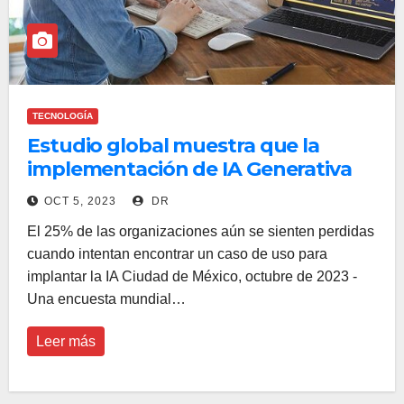
TECNOLOGÍA
Estudio global muestra que la
implementación de IA Generativa
en las empresas aún es muy baja
OCT 5, 2023
DR
El 25% de las organizaciones aún se sienten perdidas
cuando intentan encontrar un caso de uso para
implantar la IA Ciudad de México, octubre de 2023 -
Una encuesta mundial…
Leer más