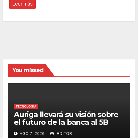
Leer más
You missed
TECNOLOGÍA
Auriga llevará su visión sobre
el futuro de la banca al 5B
Digital Summit 2026
AGO 7, 2026
EDITOR