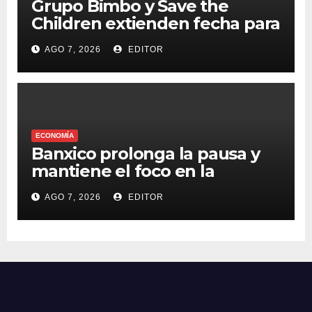
Grupo Bimbo y Save the
Children extienden fecha para
apoyar a damnificados de
AGO 7, 2026
EDITOR
Venezuela
ECONOMÍA
Banxico prolonga la pausa y
mantiene el foco en la
inflación
AGO 7, 2026
EDITOR