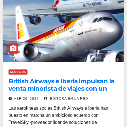
NEGOCIOS
British Airways e Iberia impulsan la
venta minorista de viajes con un
acuerdo con TravelSky
ABR 26, 2022
EDITORA EN LA RED
Las aerolíneas socias British Airways e Iberia han
puesto en marcha un ambicioso acuerdo con
TravelSky -proveedor líder de soluciones de