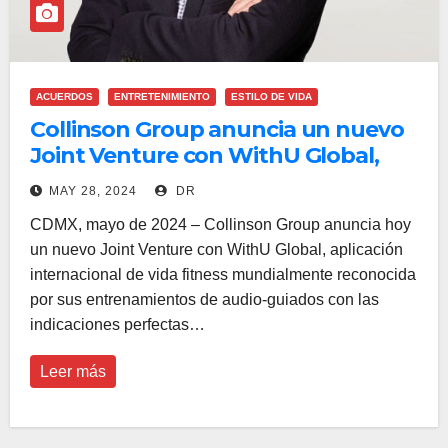
ACUERDOS
ENTRETENIMIENTO
ESTILO DE VIDA
Collinson Group anuncia un nuevo
Joint Venture con WithU Global,
líder en FitTech
MAY 28, 2024
DR
CDMX, mayo de 2024 – Collinson Group anuncia hoy
un nuevo Joint Venture con WithU Global, aplicación
internacional de vida fitness mundialmente reconocida
por sus entrenamientos de audio-guiados con las
indicaciones perfectas…
Leer más