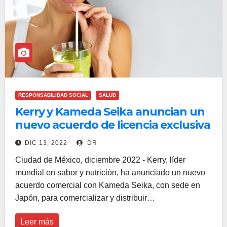
RESPONSABILIDAD SOCIAL
SALUD
Kerry y Kameda Seika anuncian un
nuevo acuerdo de licencia exclusiva
para un derivado del arroz
DIC 13, 2022
DR
postbiótico japonés
Ciudad de México, diciembre 2022 - Kerry, líder
mundial en sabor y nutrición, ha anunciado un nuevo
acuerdo comercial con Kameda Seika, con sede en
Japón, para comercializar y distribuir…
Leer más