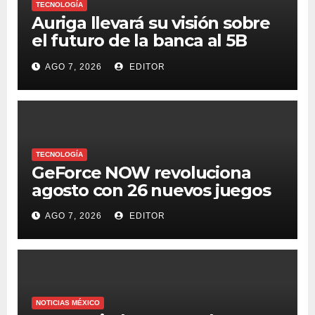
TECNOLOGÍA
Auriga llevará su visión sobre
el futuro de la banca al 5B
Digital Summit 2026
AGO 7, 2026
EDITOR
TECNOLOGÍA
GeForce NOW revoluciona
agosto con 26 nuevos juegos
AGO 7, 2026
EDITOR
NOTICIAS MÉXICO