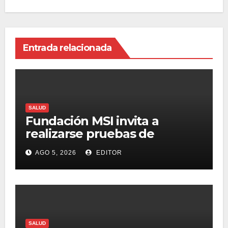
Entrada relacionada
SALUD
Fundación MSI invita a
realizarse pruebas de
detección de ITS tras la
AGO 5, 2026
EDITOR
temporada futbolera
SALUD