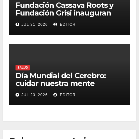
Fundación Cassava Roots y
Fundación Grisi inauguran
ludoteca hospitalaria en el
JUL 31, 2026
EDITOR
Hospital Infantil de México
SALUD
Día Mundial del Cerebro:
cuidar nuestra mente
también es una forma de
JUL 23, 2026
EDITOR
vivir mejor