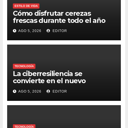
ESTILO DE VIDA
Cómo disfrutar cerezas
frescas durante todo el año
AGO 5, 2026
EDITOR
TECNOLOGÍA
La ciberresiliencia se
convierte en el nuevo
estándar para proteger a las
AGO 5, 2026
EDITOR
organizaciones frente al
ransomware
TECNOLOGÍA