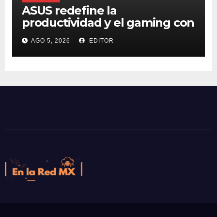
ASUS redefine la
productividad y el gaming con
la experiencia Duo
AGO 5, 2026
EDITOR
En la Red MX
Noticias que son tendencia