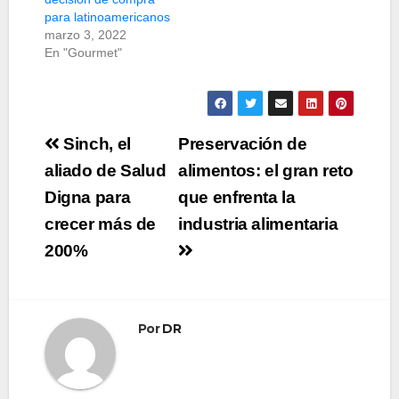
para latinoamericanos
marzo 3, 2022
En "Gourmet"
Navegación
Sinch, el
Preservación de
de
aliado de Salud
alimentos: el gran reto
Digna para
que enfrenta la
entradas
crecer más de
industria alimentaria
200%
Por
DR