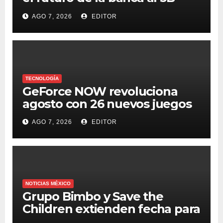
Digital Summit 2026
AGO 7, 2026
EDITOR
TECNOLOGÍA
GeForce NOW revoluciona
agosto con 26 nuevos juegos
AGO 7, 2026
EDITOR
NOTICIAS MÉXICO
Grupo Bimbo y Save the
Children extienden fecha para
apoyar a damnificados de