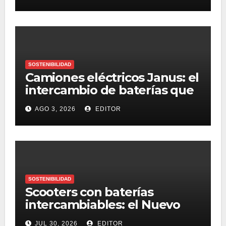
SOSTENIBILIDAD
Camiones eléctricos Janus: el
intercambio de baterías que
conquista Australia
AGO 3, 2026
EDITOR
SOSTENIBILIDAD
Scooters con baterías
intercambiables: el Nuevo
hito en entregas de última
JUL 30, 2026
EDITOR