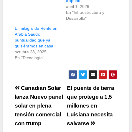
Irapuato
abril 1, 2026
En "Infraestructura y
Desarrollo"
El milagro de Renfe en
Arabia Saudí:
puntualidad que ya
quisiéramos en casa
octubre 28, 2025
En "Tecnología"
Navegación
Canadian Solar
El puente de tierra
de
lanza Nuevo panel
que protege a 1.5
solar en plena
millones en
entradas
tensión comercial
Luisiana necesita
con trump
salvarse