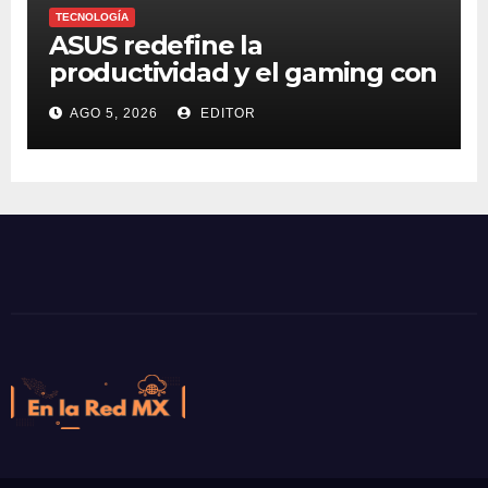
TECNOLOGÍA
ASUS redefine la
productividad y el gaming con
la experiencia Duo
AGO 5, 2026
EDITOR
En la Red MX
Noticias que son tendencia