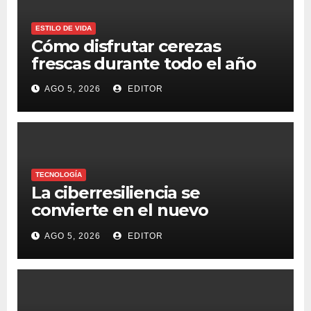
ESTILO DE VIDA
Cómo disfrutar cerezas
frescas durante todo el año
AGO 5, 2026
EDITOR
TECNOLOGÍA
La ciberresiliencia se
convierte en el nuevo
estándar para proteger a las
AGO 5, 2026
EDITOR
organizaciones frente al
ransomware