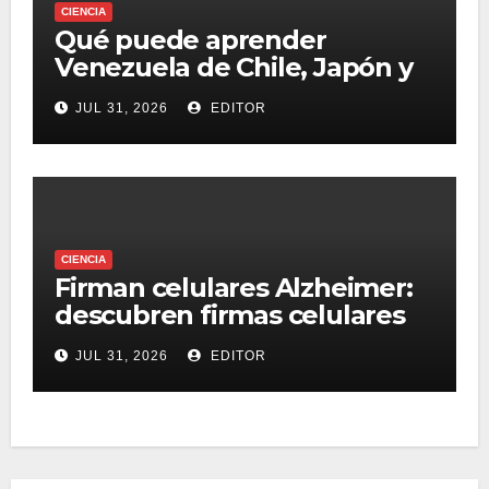
CIENCIA
Qué puede aprender
Venezuela de Chile, Japón y
otros países que construyen
JUL 31, 2026
EDITOR
edificios ‘sobre patines’ para
resistir terremotos
CIENCIA
Firman celulares Alzheimer:
descubren firmas celulares
compartidas entre grupos
JUL 31, 2026
EDITOR