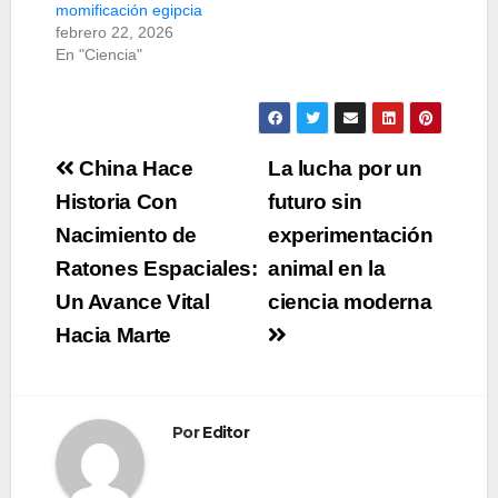
momificación egipcia
febrero 22, 2026
En "Ciencia"
Navegación
China Hace
La lucha por un
de
Historia Con
futuro sin
Nacimiento de
experimentación
entradas
Ratones Espaciales:
animal en la
Un Avance Vital
ciencia moderna
Hacia Marte
Por
Editor