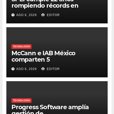
rompiendo récords en
transferencias y adopción
AGO 6, 2026
EDITOR
TECNOLOGÍA
McCann e IAB México
comparten 5
macrotendencias en la
AGO 6, 2026
EDITOR
industria del marketing y la
publicidad
TECNOLOGÍA
Progress Software amplía
gestión de