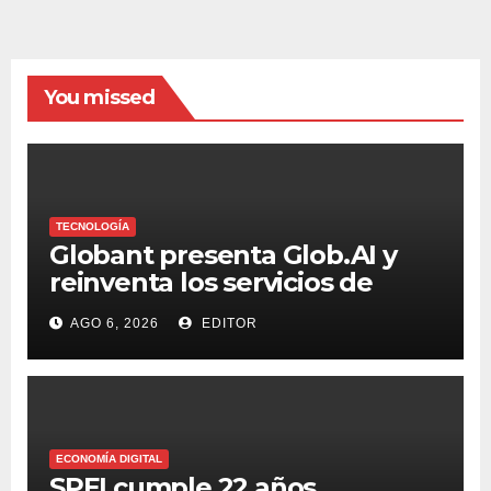
You missed
TECNOLOGÍA
Globant presenta Glob.AI y
reinventa los servicios de
tecnología para la era de la IA
AGO 6, 2026
EDITOR
ECONOMÍA DIGITAL
SPEI cumple 22 años