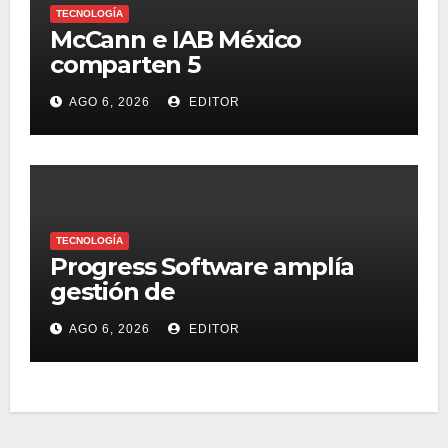
TECNOLOGÍA
McCann e IAB México
comparten 5
macrotendencias en la
AGO 6, 2026
EDITOR
industria del marketing y la
publicidad
TECNOLOGÍA
Progress Software amplía
gestión de
supercomputadoras de IA
AGO 6, 2026
EDITOR
NVIDIA DGX Spark con Chef