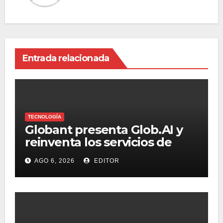
Entrada relacionada
TECNOLOGÍA
Globant presenta Glob.AI y
reinventa los servicios de
tecnología para la era de la IA
AGO 6, 2026
EDITOR