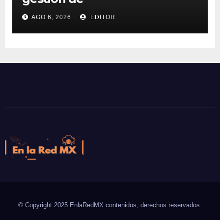
supercomputadoras de IA
AGO 6, 2026
EDITOR
NVIDIA DGX Spark con Chef
En la Red MX
Noticias que son tendencia
© Copyright 2025 EnlaRedMX contenidos, derechos reservados.