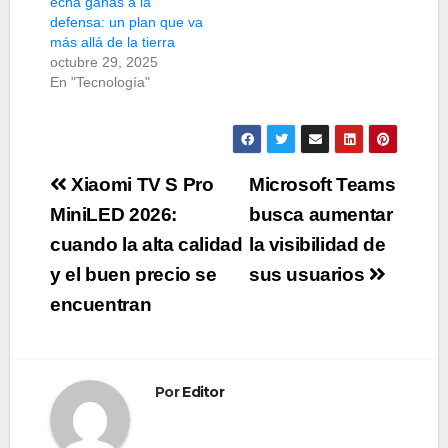
echa ganas a la
defensa: un plan que va
más allá de la tierra
octubre 29, 2025
En "Tecnología"
Navegación
Xiaomi TV S Pro
Microsoft Teams
de
MiniLED 2026:
busca aumentar
cuando la alta calidad
la visibilidad de
entradas
y el buen precio se
sus usuarios
encuentran
Por
Editor