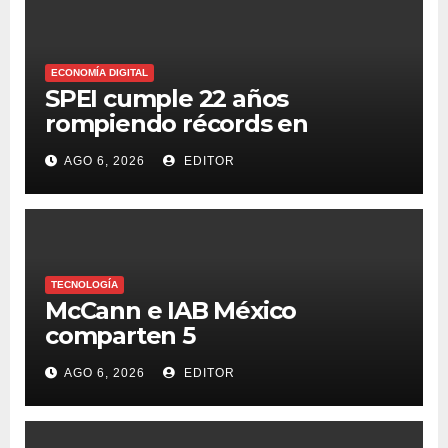
ECONOMÍA DIGITAL
SPEI cumple 22 años
rompiendo récords en
transferencias y adopción
AGO 6, 2026
EDITOR
TECNOLOGÍA
McCann e IAB México
comparten 5
macrotendencias en la
AGO 6, 2026
EDITOR
industria del marketing y la
publicidad