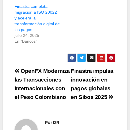
Finastra completa
migración a ISO 20022
y acelera la
transformación digital de
los pagos
julio 24, 2025
En "Bancos"
Navegación
OpenFX Moderniza
Finastra impulsa
de
las Transacciones
innovación en
Internacionales con
pagos globales
entradas
el Peso Colombiano
en Sibos 2025
Por
DR