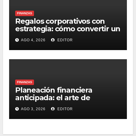
FINANZAS
Regalos corporativos con
estrategia: cómo convertir un
gasto de fin de año en una
AGO 4, 2026
EDITOR
ventaja financiera
FINANZAS
Planeación financiera
anticipada: el arte de
optimizar presupuestos
AGO 3, 2026
EDITOR
corporativos hasta 30%
rumbo a la recta final del año