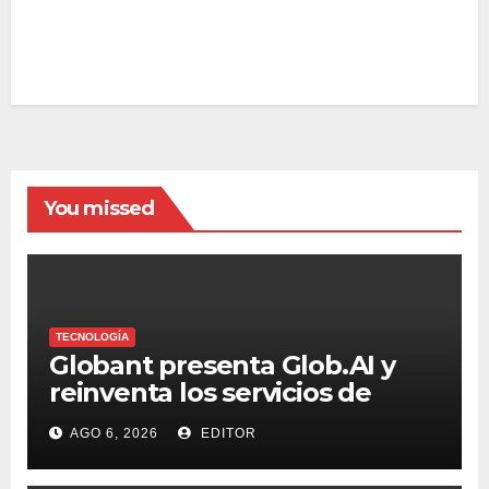
You missed
TECNOLOGÍA
Globant presenta Glob.AI y
reinventa los servicios de
tecnología para la era de la IA
AGO 6, 2026
EDITOR