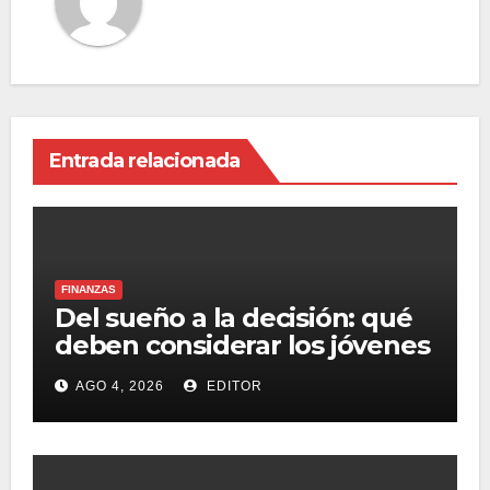
Entrada relacionada
FINANZAS
Del sueño a la decisión: qué
deben considerar los jóvenes
antes de comprar su primer
AGO 4, 2026
EDITOR
departamento