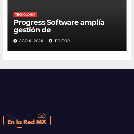
TECNOLOGÍA
Progress Software amplía
gestión de
supercomputadoras de IA
AGO 6, 2026
EDITOR
NVIDIA DGX Spark con Chef