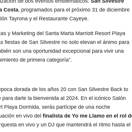
alización de dos eventos emblemáticos:
San Silvestre
la Costa
, programados para el próximo 31 de diciembre
lón Tayrona y el Restaurante Cayeye.
tas y Marketing del Santa Marta Marriott Resort Playa
s fiestas de San Silvestre no solo elevan el ánimo para
mbién son una oportunidad excepcional para vivir una
imiento de primera categoría”.
S
 época dorada de los años 20 con San Silvestre Back to
e para darle la bienvenida al 2024. En el icónico Salón
rt Playa Dormida, serás partícipe de una noche
uación en vivo del
finalista de Yo me Llamo en el rol d
questa en vivo y un DJ que mantendrá el ritmo hasta el