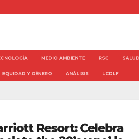
ECNOLOGÍA
MEDIO AMBIENTE
RSC
SALU
EQUIDAD Y GÉNERO
ANÁLISIS
LCDLF
rriott Resort: Celebra