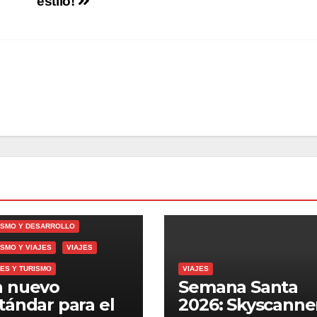
estilo!
DENCIAS
DENCIAS Y ESTILO DE VIDA
ISMO Y DESARROLLO
ISMO Y VIAJES
VIAJES
JES Y TURISMO
VIAJES
 nuevo
Semana Santa
tándar para el
2026: Skyscanne