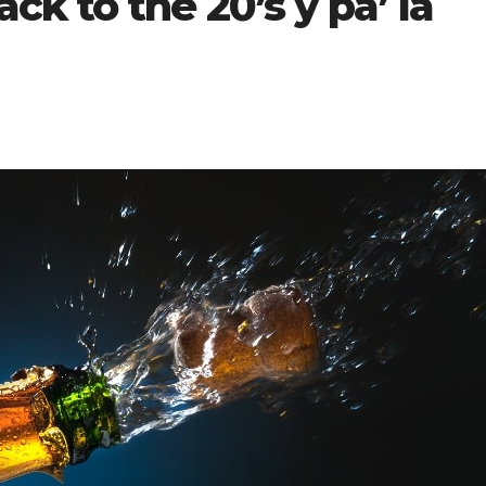
ck to the 20’s y pa’ la