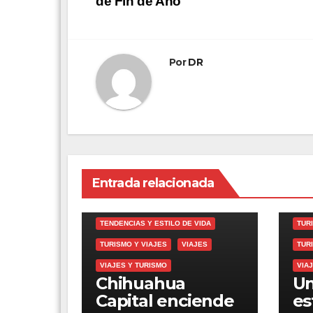
de Fin de Año
entradas
Por
DR
Entrada relacionada
TEN
GASTRONOMÍA
TEN
TENDENCIAS Y ESTILO DE VIDA
TUR
TURISMO Y VIAJES
VIAJES
TUR
VIAJES Y TURISMO
VIA
Chihuahua
Un
Capital enciende
es