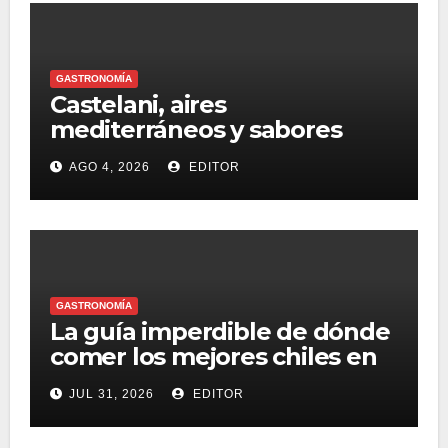
GASTRONOMÍA
Castelani, aires
mediterráneos y sabores
únicos en el corazón de
AGO 4, 2026
EDITOR
Polanco
GASTRONOMÍA
La guía imperdible de dónde
comer los mejores chiles en
nogada de la temporada
JUL 31, 2026
EDITOR