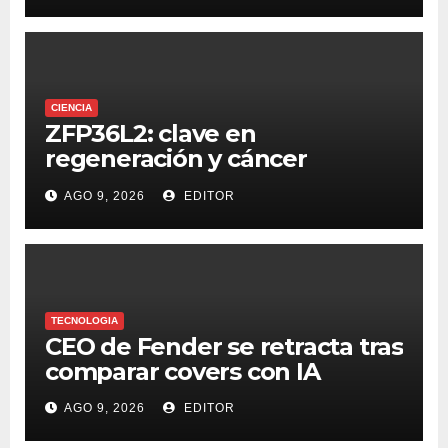
CIENCIA
ZFP36L2: clave en
regeneración y cáncer
colorrectal
AGO 9, 2026
EDITOR
TECNOLOGIA
CEO de Fender se retracta tras
comparar covers con IA
AGO 9, 2026
EDITOR