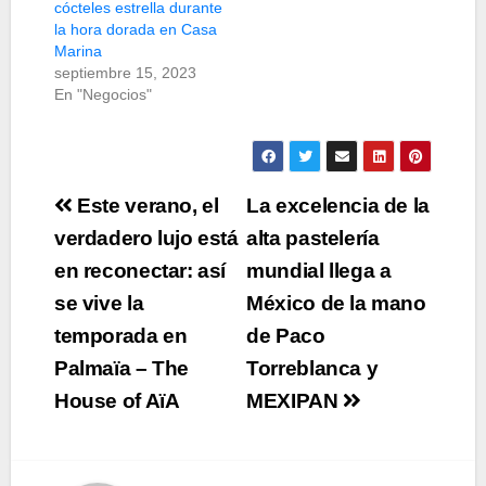
cócteles estrella durante
la hora dorada en Casa
Marina
septiembre 15, 2023
En "Negocios"
Navegación
Este verano, el
La excelencia de la
de
verdadero lujo está
alta pastelería
en reconectar: así
mundial llega a
entradas
se vive la
México de la mano
temporada en
de Paco
Palmaïa – The
Torreblanca y
House of AïA
MEXIPAN