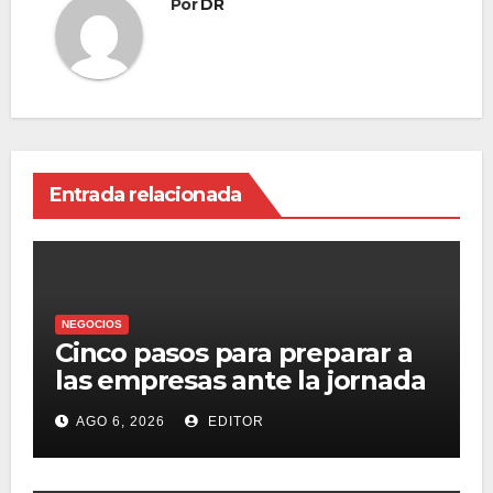
Por
DR
Entrada relacionada
NEGOCIOS
Cinco pasos para preparar a
las empresas ante la jornada
laboral de 40 horas
AGO 6, 2026
EDITOR