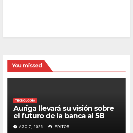
You missed
TECNOLOGÍA
Auriga llevará su visión sobre
el futuro de la banca al 5B
Digital Summit 2026
AGO 7, 2026
EDITOR