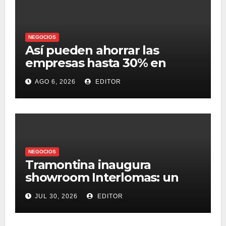
NEGOCIOS
Así pueden ahorrar las
empresas hasta 30% en
presupuesto
AGO 6, 2026
EDITOR
NEGOCIOS
Tramontina inaugura
showroom Interlomas: un
espacio para vivir la
JUL 30, 2026
EDITOR
experiencia de sus
soluciones profesionales y