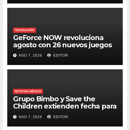
TECNOLOGÍA
GeForce NOW revoluciona
agosto con 26 nuevos juegos
AGO 7, 2026
EDITOR
NOTICIAS MÉXICO
Grupo Bimbo y Save the
Children extienden fecha para
apoyar a damnificados de
AGO 7, 2026
EDITOR
Venezuela