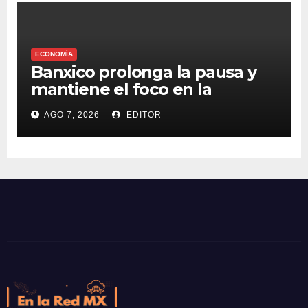
ECONOMÍA
Banxico prolonga la pausa y
mantiene el foco en la
inflación
AGO 7, 2026
EDITOR