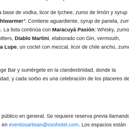
 a base de vodka, licor de lychee, zumo de limón y syrup
ghtwarmer’
: Contiene aguardiente, syrup de panela, zu
. La lista continúa con
Maracuyá Pasión
: Whisky, zum
itters,
Diablo Martini
, elaborado con Gin, vermouth,
a Lupe
, un coctel con mezcal, licor de chile ancho, zum
.
e Bar y sumérgete en la clandestinidad, donde la
idad, y cada sorbo es una celebración de los placeres d
 público en general. Se requiere reserva previa llamand
o en
eventosartisan@oxohotel.com
. Los espacios están