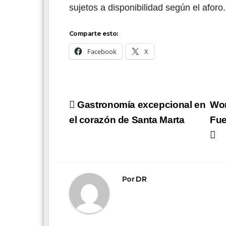
sujetos a disponibilidad según el aforo.
Comparte esto:
Facebook
X
Navegación
Gastronomía excepcional en
Wor
de
el corazón de Santa Marta
Fue
entradas
Por
DR