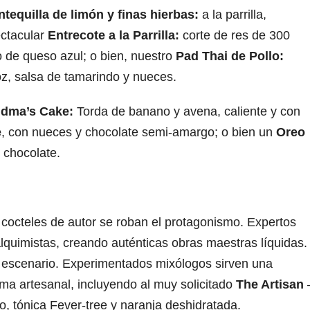
equilla de limón y finas hierbas:
a la parrilla,
ectacular
Entrecote a la Parrilla:
corte de res de 300
 de queso azul; o bien, nuestro
Pad Thai de Pollo:
oz, salsa de tamarindo y nueces.
dma’s Cake:
Torda de banano y avena, caliente y con
e
, con nueces y chocolate semi-amargo; o bien un
Oreo
 chocolate.
cocteles de autor se roban el protagonismo. Expertos
lquimistas, creando auténticas obras maestras líquidas.
el escenario. Experimentados mixólogos sirven una
ma artesanal, incluyendo al muy solicitado
The Artisan
, tónica Fever-tree y naranja deshidratada.