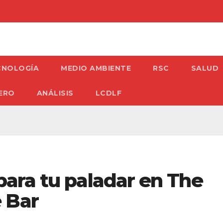
CNOLOGÍA
MEDIO AMBIENTE
RSC
SALUD
ERO
ANÁLISIS
LCDLF
para tu paladar en The
 Bar