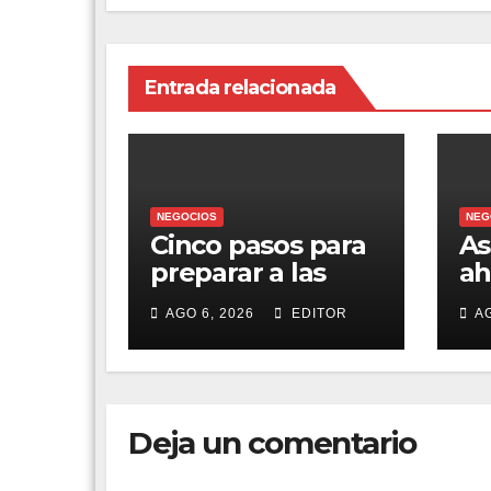
Entrada relacionada
NEGOCIOS
NEG
Cinco pasos para
As
preparar a las
ah
empresas ante la
em
AGO 6, 2026
EDITOR
AG
jornada laboral
30
de 40 horas
pr
Deja un comentario