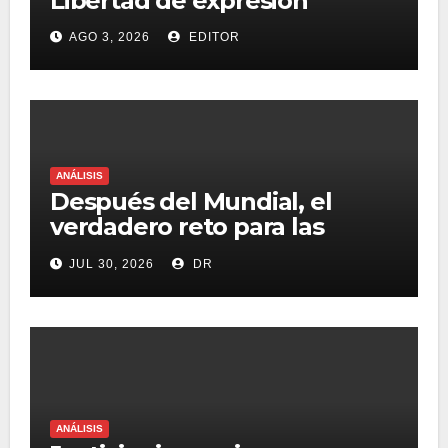
Libertad de expresión
AGO 3, 2026
EDITOR
ANÁLISIS
Después del Mundial, el
verdadero reto para las
marcas será destacar en un
JUL 30, 2026
DR
mercado saturado
ANÁLISIS