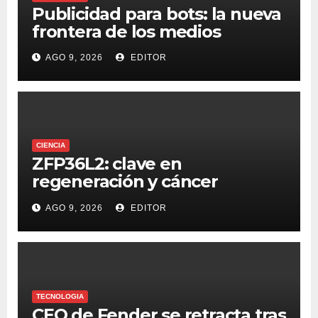
Publicidad para bots: la nueva
frontera de los medios
AGO 9, 2026
EDITOR
CIENCIA
ZFP36L2: clave en
regeneración y cáncer
colorrectal
AGO 9, 2026
EDITOR
TECNOLOGIA
CEO de Fender se retracta tras