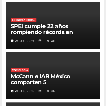
ECONOMÍA DIGITAL
SPEI cumple 22 años
rompiendo récords en
transferencias y adopción
AGO 6, 2026
EDITOR
TECNOLOGÍA
McCann e IAB México
comparten 5
macrotendencias en la
AGO 6, 2026
EDITOR
industria del marketing y la
publicidad