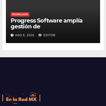
TECNOLOGÍA
Progress Software amplía
gestión de
supercomputadoras de IA
AGO 6, 2026
EDITOR
NVIDIA DGX Spark con Chef