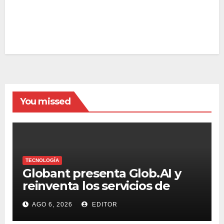
You missed
TECNOLOGÍA
Globant presenta Glob.AI y
reinventa los servicios de
tecnología para la era de la IA
AGO 6, 2026
EDITOR