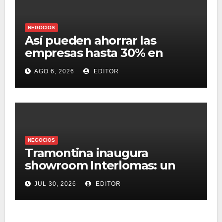
NEGOCIOS
Así pueden ahorrar las
empresas hasta 30% en
presupuesto
AGO 6, 2026
EDITOR
NEGOCIOS
Tramontina inaugura
showroom Interlomas: un
espacio para vivir la
JUL 30, 2026
EDITOR
experiencia de sus
soluciones profesionales y
residenciales