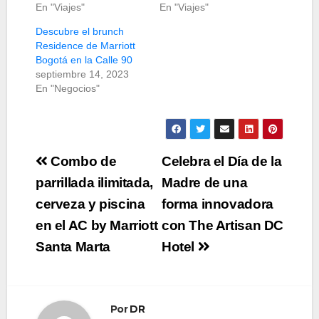
En "Viajes"
En "Viajes"
Descubre el brunch
Residence de Marriott
Bogotá en la Calle 90
septiembre 14, 2023
En "Negocios"
Navegación
Combo de
Celebra el Día de la
de
parrillada ilimitada,
Madre de una
cerveza y piscina
forma innovadora
entradas
en el AC by Marriott
con The Artisan DC
Santa Marta
Hotel
Por
DR