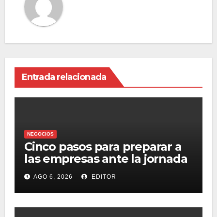
Entrada relacionada
NEGOCIOS
Cinco pasos para preparar a
las empresas ante la jornada
laboral de 40 horas
AGO 6, 2026
EDITOR