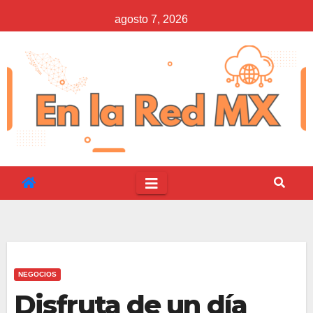
Saltar
agosto 7, 2026
al
contenido
NEGOCIOS
Disfruta de un día