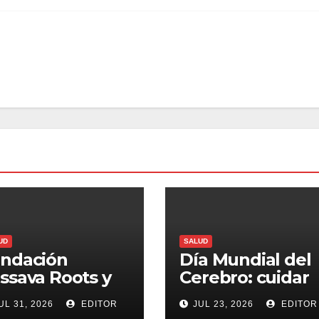
UD
SALUD
ndación
Día Mundial del
ssava Roots y
Cerebro: cuidar
ndación Grisi
nuestra mente
UL 31, 2026
EDITOR
JUL 23, 2026
EDITOR
auguran
también es una