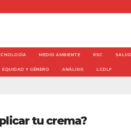
ECNOLOGÍA
MEDIO AMBIENTE
RSC
SALU
EQUIDAD Y GÉNERO
ANÁLISIS
LCDLF
licar tu crema?