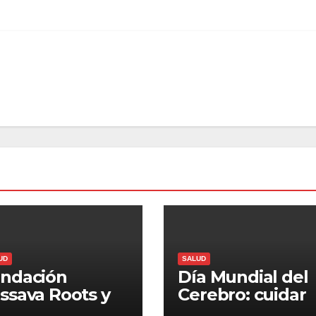
UD
SALUD
ndación
Día Mundial del
ssava Roots y
Cerebro: cuidar
ndación Grisi
nuestra mente