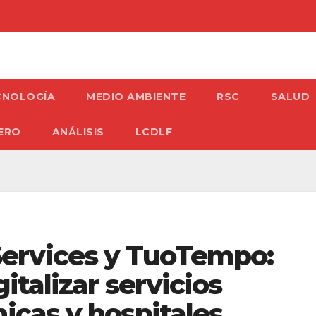
CNOLOGÍA
MEDIO AMBIENTE
RSC
SALUD
ERO
ANÁLISIS
LCDLF
rvices y TuoTempo:
italizar servicios
icas y hospitales