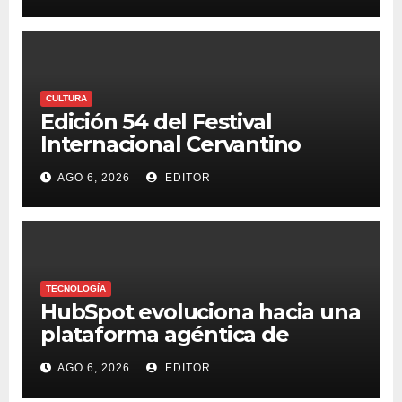
CULTURA
Edición 54 del Festival
Internacional Cervantino
fortalece la vocación nacional
AGO 6, 2026
EDITOR
con la presencia de 20
entidades federativas
TECNOLOGÍA
HubSpot evoluciona hacia una
plataforma agéntica de
clientes con Agent Hub y
AGO 6, 2026
EDITOR
Agent Builder