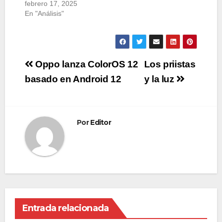
febrero 17, 2025
En "Análisis"
Navegación
Oppo lanza ColorOS 12
Los priistas
de
basado en Android 12
y la luz
entradas
Por
Editor
Entrada relacionada