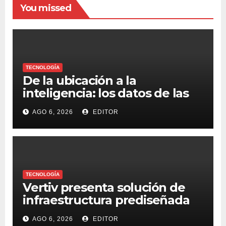
You missed
TECNOLOGÍA
De la ubicación a la
inteligencia: los datos de las
flotillas revelan cómo opera
AGO 6, 2026
EDITOR
un negocio
TECNOLOGÍA
Vertiv presenta solución de
infraestructura prediseñada
para agilizar centros de datos
AGO 6, 2026
EDITOR
en el borde