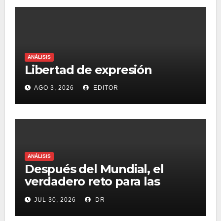
ANÁLISIS
Libertad de expresión
AGO 3, 2026
EDITOR
ANÁLISIS
Después del Mundial, el
verdadero reto para las
marcas será destacar en un
JUL 30, 2026
DR
mercado saturado