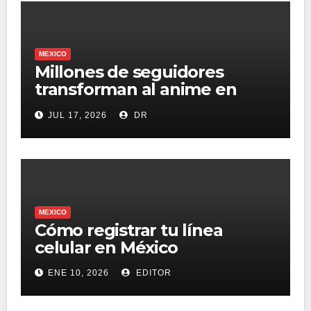
MEXICO
Millones de seguidores
transforman al anime en
fenómeno para nuevos
JUL 17, 2026
DR
modelos de negocio
digitales: US Media
MEXICO
Cómo registrar tu línea
celular en México
ENE 10, 2026
EDITOR