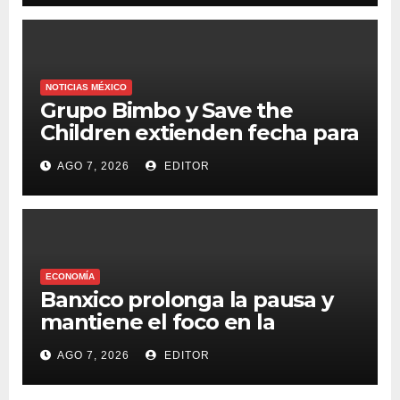
NOTICIAS MÉXICO
Grupo Bimbo y Save the
Children extienden fecha para
apoyar a damnificados de
AGO 7, 2026
EDITOR
Venezuela
ECONOMÍA
Banxico prolonga la pausa y
mantiene el foco en la
inflación
AGO 7, 2026
EDITOR