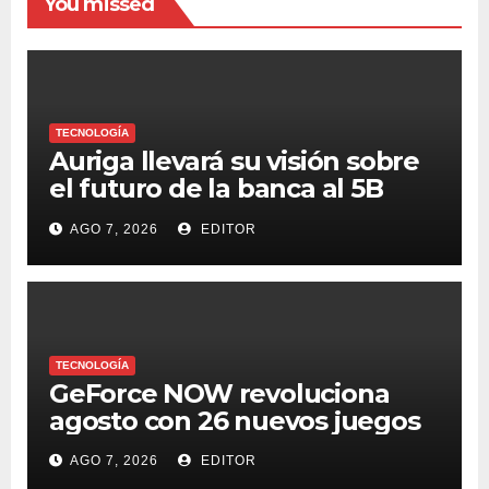
You missed
TECNOLOGÍA
Auriga llevará su visión sobre
el futuro de la banca al 5B
Digital Summit 2026
AGO 7, 2026
EDITOR
TECNOLOGÍA
GeForce NOW revoluciona
agosto con 26 nuevos juegos
AGO 7, 2026
EDITOR