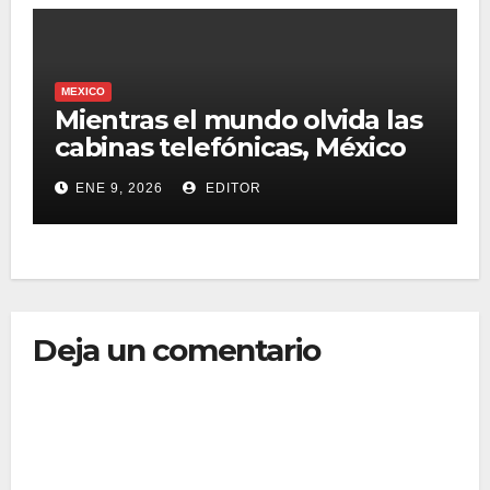
MEXICO
Mientras el mundo olvida las
cabinas telefónicas, México
las revive con un propósito
ENE 9, 2026
EDITOR
social
Deja un comentario