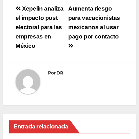
Navegación
Xepelin analiza
Aumenta riesgo
de
el impacto post
para vacacionistas
electoral para las
mexicanos al usar
entradas
empresas en
pago por contacto
México
Por
DR
Entrada relacionada