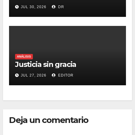
marcas será destacar en un
JUL 30, 2026
DR
mercado saturado
ANÁLISIS
Justicia sin gracia
JUL 27, 2026
EDITOR
Deja un comentario