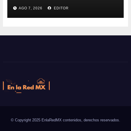
inflación
AGO 7, 2026
EDITOR
En la Red MX
Noticias que son tendencia
© Copyright 2025 EnlaRedMX contenidos, derechos reservados.