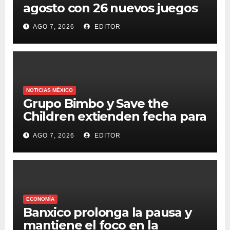
agosto con 26 nuevos juegos
AGO 7, 2026
EDITOR
NOTICIAS MÉXICO
Grupo Bimbo y Save the
Children extienden fecha para
apoyar a damnificados de
AGO 7, 2026
EDITOR
Venezuela
ECONOMÍA
Banxico prolonga la pausa y
mantiene el foco en la