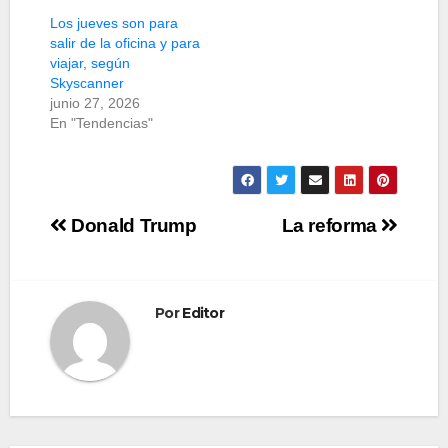
Los jueves son para
salir de la oficina y para
viajar, según
Skyscanner
junio 27, 2026
En "Tendencias"
Navegación
Donald Trump
La reforma
de
entradas
Por
Editor