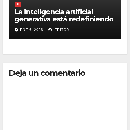
AI
La inteligencia artificial
generativa está redefiniendo
la creatividad humana,
ENE 6, 2026
EDITOR
¿amenaza u oportunidad?
Deja un comentario