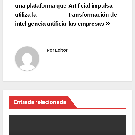
de
una plataforma que
Artificial impulsa
utiliza la
transformación de
entradas
inteligencia artificial
las empresas
Por
Editor
Entrada relacionada