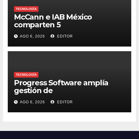
TECNOLOGÍA
McCann e IAB México
comparten 5
macrotendencias en la
AGO 6, 2026
EDITOR
industria del marketing y la
publicidad
TECNOLOGÍA
Progress Software amplía
gestión de
supercomputadoras de IA
AGO 6, 2026
EDITOR
NVIDIA DGX Spark con Chef