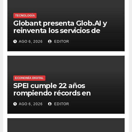
TECNOLOGÍA
Globant presenta Glob.AI y
reinventa los servicios de
tecnología para la era de la IA
AGO 6, 2026
EDITOR
ECONOMÍA DIGITAL
SPEI cumple 22 años
rompiendo récords en
transferencias y adopción
AGO 6, 2026
EDITOR