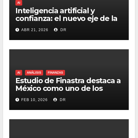
AI
Inteligencia artificial y
confianza: el nuevo eje de la
publicidad
ABR 21, 2026
DR
AI
ANÁLISIS
FINANZAS
Estudio de Finastra destaca a
México como uno de los
líderes en uso de IA en el
FEB 10, 2026
DR
sector financiero