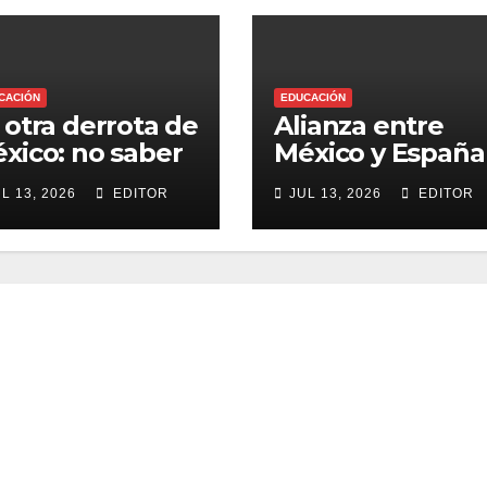
CACIÓN
EDUCACIÓN
 otra derrota de
Alianza entre
xico: no saber
México y España
blar inglés
forma a los
L 13, 2026
EDITOR
JUL 13, 2026
EDITOR
próximos
creativos