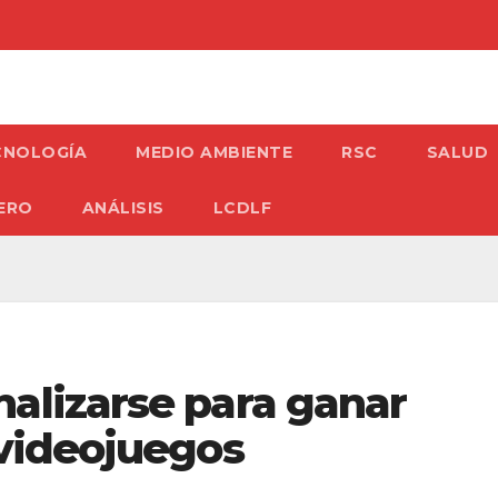
CNOLOGÍA
MEDIO AMBIENTE
RSC
SALUD
ERO
ANÁLISIS
LCDLF
alizarse para ganar
 videojuegos