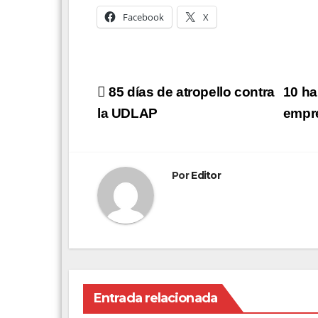
Facebook
X
Navegación
85 días de atropello contra
10 ha
de
la UDLAP
empr
entradas
Por
Editor
Entrada relacionada