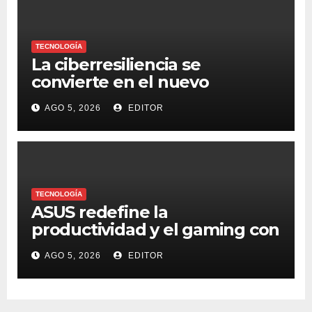
TECNOLOGÍA
La ciberresiliencia se
convierte en el nuevo
estándar para proteger a las
AGO 5, 2026
EDITOR
organizaciones frente al
ransomware
TECNOLOGÍA
ASUS redefine la
productividad y el gaming con
la experiencia Duo
AGO 5, 2026
EDITOR