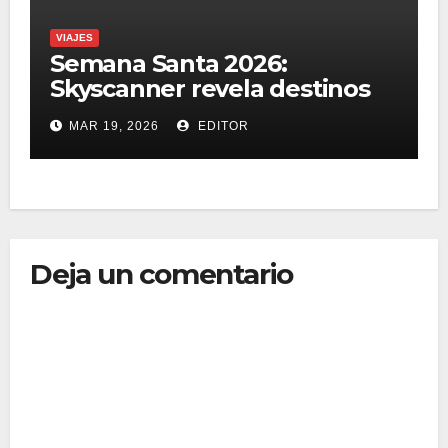
VIAJES
Semana Santa 2026:
Skyscanner revela destinos
con hoteles baratos para el
MAR 19, 2026
EDITOR
puente
Deja un comentario