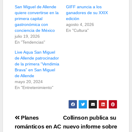
San Miguel de Allende
GIFF anuncia a los
quiere convertirse en la
ganadores de su XXIX
primera capital
edición
gastronómica con
agosto 4, 2026
conciencia de México
En "Cultura"
julio 19, 2026
En "Tendencias"
Live Aqua San Miguel
de Allende patrocinador
de la primera “Vendimia
Brava” en San Miguel
de Allende
mayo 20, 2024
En "Entretenimiento"
Navegación
Planes
Collinson publica su
de
románticos en AC
nuevo informe sobre