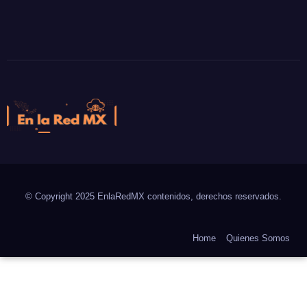
En la Red MX
Noticias que son tendencia
© Copyright 2025 EnlaRedMX contenidos, derechos reservados.
Home
Quienes Somos