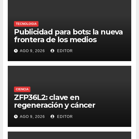
TECNOLOGIA
Publicidad para bots: la nueva
frontera de los medios
AGO 9, 2026
EDITOR
CIENCIA
ZFP36L2: clave en
regeneración y cáncer
colorrectal
AGO 9, 2026
EDITOR