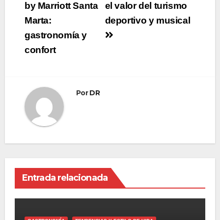
by Marriott Santa
el valor del turismo
entradas
Marta:
deportivo y musical
gastronomía y
confort
Por
DR
Entrada relacionada