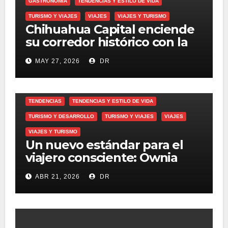
GASTRONOMÍA
TENDENCIAS Y ESTILO DE VIDA
TURISMO Y VIAJES
VIAJES
VIAJES Y TURISMO
Chihuahua Capital enciende
su corredor histórico con la
cuarta edición del Festival
MAY 27, 2026
DR
Antojos
TENDENCIAS
TENDENCIAS Y ESTILO DE VIDA
TURISMO Y DESARROLLO
TURISMO Y VIAJES
VIAJES
VIAJES Y TURISMO
Un nuevo estándar para el
viajero consciente: Ownia
Collection se alía con
ABR 21, 2026
DR
Regenera Luxury