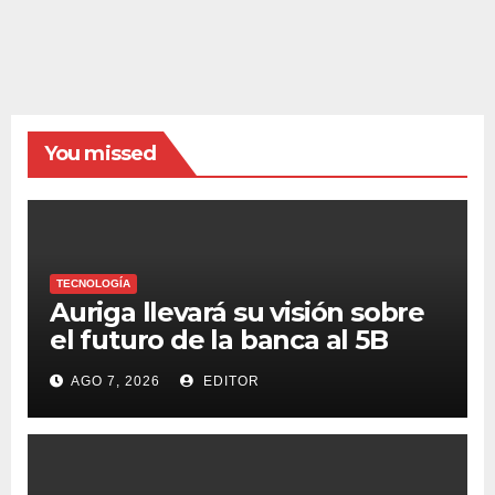
You missed
TECNOLOGÍA
Auriga llevará su visión sobre
el futuro de la banca al 5B
Digital Summit 2026
AGO 7, 2026
EDITOR