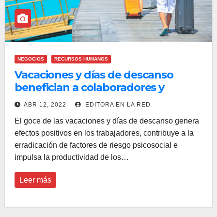
NEGOCIOS
RECURSOS HUMANOS
Vacaciones y días de descanso
benefician a colaboradores y
empresas
ABR 12, 2022
EDITORA EN LA RED
El goce de las vacaciones y días de descanso genera
efectos positivos en los trabajadores, contribuye a la
erradicación de factores de riesgo psicosocial e
impulsa la productividad de los…
Leer más