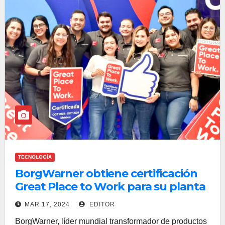
TECNOLOGÍA
BorgWarner obtiene certificación
Great Place to Work para su planta
de Torreón
MAR 17, 2024
EDITOR
BorgWarner, líder mundial transformador de productos