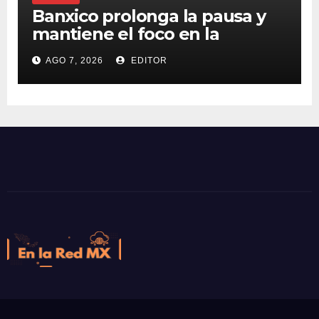
Banxico prolonga la pausa y
mantiene el foco en la
inflación
AGO 7, 2026
EDITOR
En la Red MX
Noticias que son tendencia