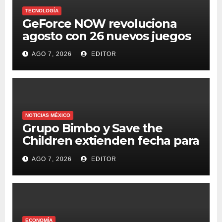
TECNOLOGÍA
GeForce NOW revoluciona
agosto con 26 nuevos juegos
AGO 7, 2026
EDITOR
NOTICIAS MÉXICO
Grupo Bimbo y Save the
Children extienden fecha para
apoyar a damnificados de
AGO 7, 2026
EDITOR
Venezuela
ECONOMÍA