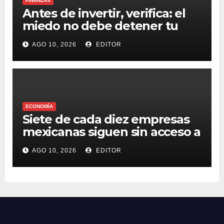
FINANZAS
Antes de invertir, verifica: el
miedo no debe detener tu
patrimonio, los fraudes sí
AGO 10, 2026
EDITOR
ECONOMÍA
Siete de cada diez empresas
mexicanas siguen sin acceso a
crédito formal: la brecha que
AGO 10, 2026
EDITOR
la tecnología financiera puede
cerrar