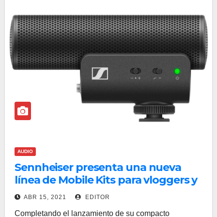
AUDIO
Sennheiser presenta una nueva
línea de Mobile Kits para vloggers y
creadores
ABR 15, 2021
EDITOR
Completando el lanzamiento de su compacto