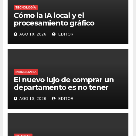
TECNOLOGÍA
Cómo la IA local y el
procesamiento gráfico
avanzado están cambiando la
AGO 10, 2026
EDITOR
experiencia de los estudiantes
mexicanos
INMOBILIARIA
El nuevo lujo de comprar un
departamento es no tener
que salir del edificio para vivir
AGO 10, 2026
EDITOR
mejor