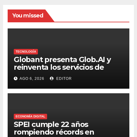
You missed
TECNOLOGÍA
Globant presenta Glob.AI y
reinventa los servicios de
tecnología para la era de la IA
AGO 6, 2026
EDITOR
ECONOMÍA DIGITAL
SPEI cumple 22 años
rompiendo récords en