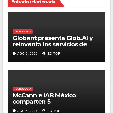
Entrada relacionada
TECNOLOGÍA
Globant presenta Glob.AI y
reinventa los servicios de
tecnología para la era de la IA
AGO 6, 2026
EDITOR
TECNOLOGÍA
McCann e IAB México
comparten 5
macrotendencias en la
AGO 6, 2026
EDITOR