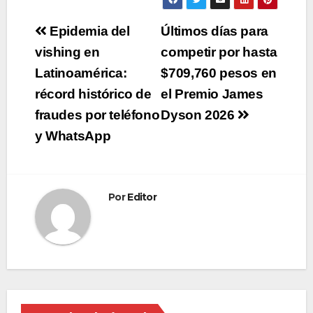
Navegación
Epidemia del
Últimos días para
de
vishing en
competir por hasta
Latinoamérica:
$709,760 pesos en
entradas
récord histórico de
el Premio James
fraudes por teléfono
Dyson 2026
y WhatsApp
Por
Editor