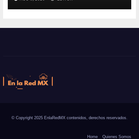
NVIDIA DGX Spark con Chef
En la Red MX
Noticias que son tendencia
© Copyright 2025 EnlaRedMX contenidos, derechos reservados.
Home
Quienes Somos