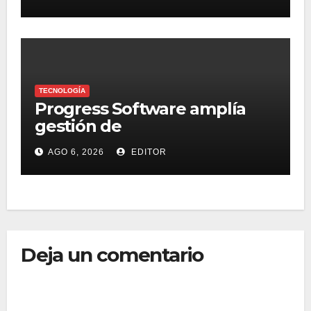
industria del marketing y la
publicidad
TECNOLOGÍA
Progress Software amplía
gestión de
supercomputadoras de IA
AGO 6, 2026
EDITOR
NVIDIA DGX Spark con Chef
Deja un comentario