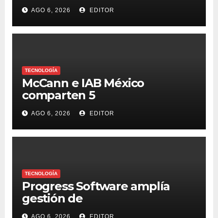
transferencias y adopción
AGO 6, 2026
EDITOR
TECNOLOGÍA
McCann e IAB México
comparten 5
macrotendencias en la
AGO 6, 2026
EDITOR
industria del marketing y la
publicidad
TECNOLOGÍA
Progress Software amplía
gestión de
supercomputadoras de IA
AGO 6, 2026
EDITOR