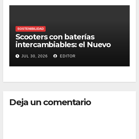
SOSTENIBILIDAD
Scooters con baterías
intercambiables: el Nuevo
hito en entregas de última
JUL 30, 2026
EDITOR
milla
Deja un comentario