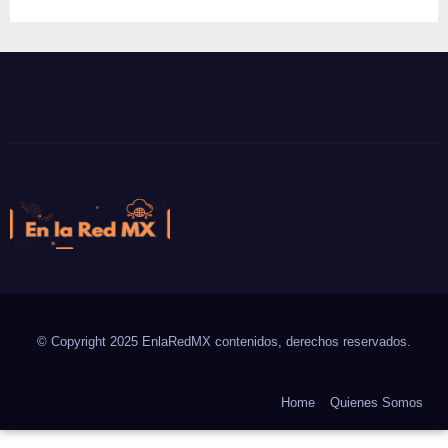
En la Red MX
Noticias que son tendencia
© Copyright 2025 EnlaRedMX contenidos, derechos reservados.
Home
Quienes Somos