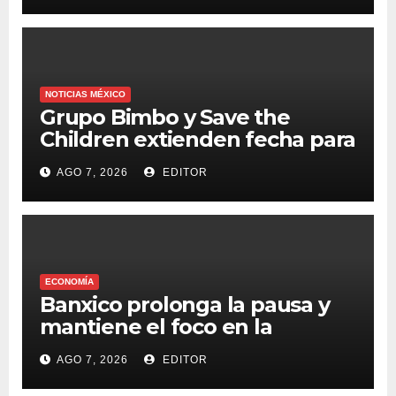
NOTICIAS MÉXICO
Grupo Bimbo y Save the
Children extienden fecha para
apoyar a damnificados de
AGO 7, 2026
EDITOR
Venezuela
ECONOMÍA
Banxico prolonga la pausa y
mantiene el foco en la
inflación
AGO 7, 2026
EDITOR