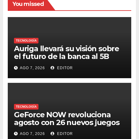
You missed
TECNOLOGÍA
Auriga llevará su visión sobre
el futuro de la banca al 5B
Digital Summit 2026
AGO 7, 2026
EDITOR
TECNOLOGÍA
GeForce NOW revoluciona
agosto con 26 nuevos juegos
AGO 7, 2026
EDITOR