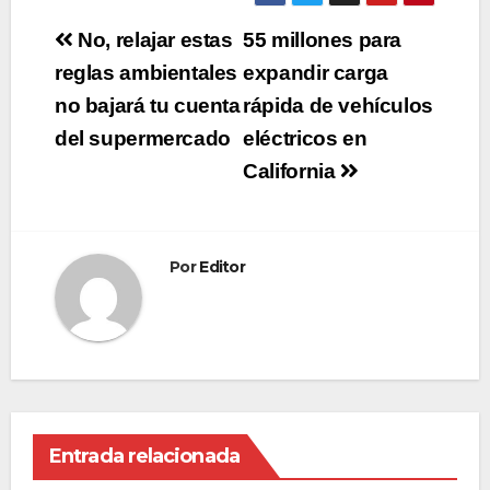
Navegación
No, relajar estas
55 millones para
de
reglas ambientales
expandir carga
no bajará tu cuenta
rápida de vehículos
entradas
del supermercado
eléctricos en
California
Por
Editor
Entrada relacionada