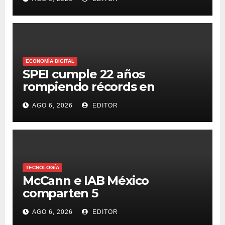
ECONOMÍA DIGITAL
SPEI cumple 22 años
rompiendo récords en
transferencias y adopción
AGO 6, 2026
EDITOR
TECNOLOGÍA
McCann e IAB México
comparten 5
macrotendencias en la
AGO 6, 2026
EDITOR
industria del marketing y la