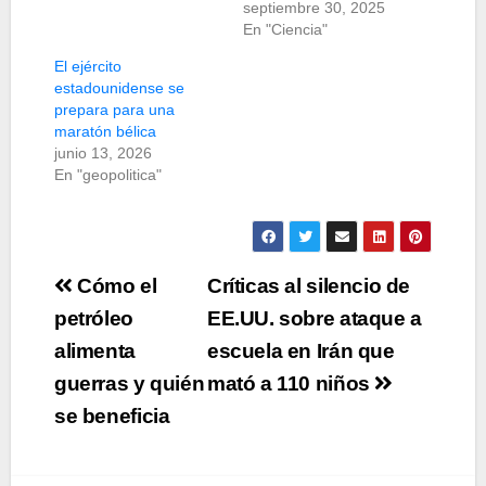
septiembre 30, 2025
En "Ciencia"
El ejército
estadounidense se
prepara para una
maratón bélica
junio 13, 2026
En "geopolitica"
Navegación
Cómo el
Críticas al silencio de
de
petróleo
EE.UU. sobre ataque a
alimenta
escuela en Irán que
entradas
guerras y quién
mató a 110 niños
se beneficia