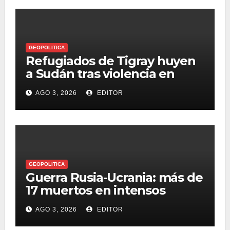
GEOPOLITICA
Refugiados de Tigray huyen
a Sudán tras violencia en
frontera etíope
AGO 3, 2026
EDITOR
GEOPOLITICA
Guerra Rusia-Ucrania: más de
17 muertos en intensos
ataques
AGO 3, 2026
EDITOR