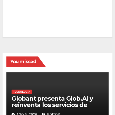
You missed
TECNOLOGÍA
Globant presenta Glob.AI y
reinventa los servicios de
tecnología para la era de la IA
AGO 6, 2026
EDITOR