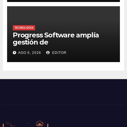
publicidad
TECNOLOGÍA
Progress Software amplía
gestión de
supercomputadoras de IA
AGO 6, 2026
EDITOR
NVIDIA DGX Spark con Chef