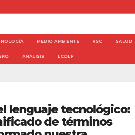
CNOLOGÍA
MEDIO AMBIENTE
RSC
SALUD
ERO
ANÁLISIS
LCDLF
l lenguaje tecnológico:
nificado de términos
formado nuestra