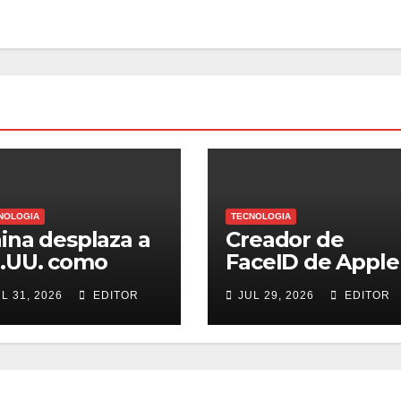
NOLOGIA
TECNOLOGIA
ina desplaza a
Creador de
.UU. como
FaceID de Apple
ferente de IA
ahora analiza tu
L 31, 2026
EDITOR
JUL 29, 2026
EDITOR
n Kimi K3
cerebro con IA