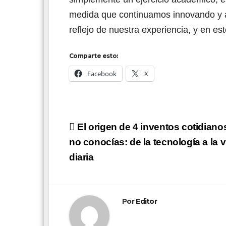
medida que continuamos innovando y 
reflejo de nuestra experiencia, y en e
Comparte esto:
Facebook
X
Navegación
El origen de 4 inventos cotidiano
de
no conocías: de la tecnología a la 
diaria
entradas
Por
Editor