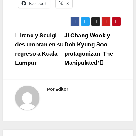
Facebook
X
Navegación
Irene y Seulgi
Ji Chang Wook y
de
deslumbran en su
Doh Kyung Soo
regreso a Kuala
protagonizan ‘The
entradas
Lumpur
Manipulated’
Por
Editor