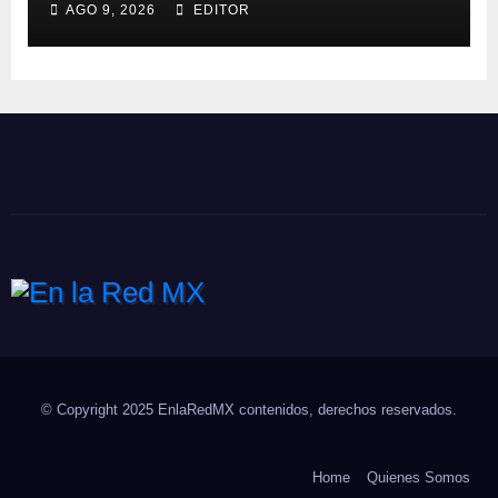
AGO 9, 2026
EDITOR
En la Red MX
Noticias que son tendencia
© Copyright 2025 EnlaRedMX contenidos, derechos reservados.
Home
Quienes Somos