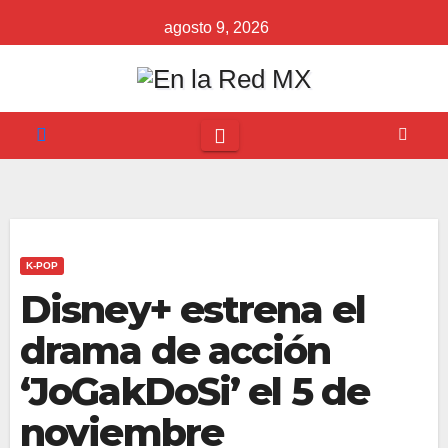
Saltar
agosto 9, 2026
al
contenido
K-POP
Disney+ estrena el
drama de acción
‘JoGakDoSi’ el 5 de
noviembre