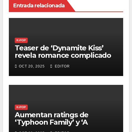
Entrada relacionada
K-POP
Teaser de ‘Dynamite Kiss’
revela romance complicado
entre personajes
OCT 20, 2025
EDITOR
K-POP
Aumentan ratings de
‘Typhoon Family’ y ‘A
Hundred Memories’