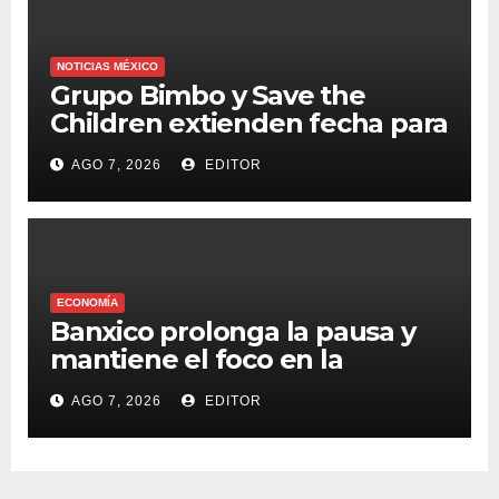
NOTICIAS MÉXICO
Grupo Bimbo y Save the
Children extienden fecha para
apoyar a damnificados de
AGO 7, 2026
EDITOR
Venezuela
ECONOMÍA
Banxico prolonga la pausa y
mantiene el foco en la
inflación
AGO 7, 2026
EDITOR