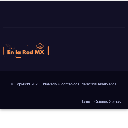
En la Red MX
Noticias que son tendencia
© Copyright 2025 EnlaRedMX contenidos, derechos reservados.
Home
Quienes Somos