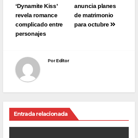
de
‘Dynamite Kiss’
anuncia planes
revela romance
de matrimonio
entradas
complicado entre
para octubre
personajes
Por
Editor
Entrada relacionada