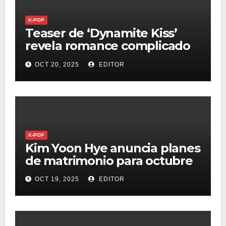
K-POP
Teaser de ‘Dynamite Kiss’
revela romance complicado
entre personajes
OCT 20, 2025
EDITOR
K-POP
Kim Yoon Hye anuncia planes
de matrimonio para octubre
OCT 19, 2025
EDITOR