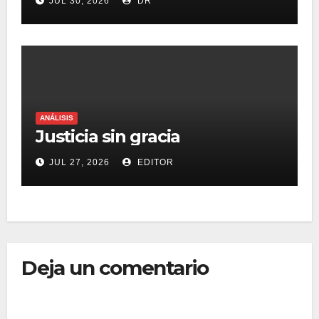
JUL 30, 2026
DR
mercado saturado
ANÁLISIS
Justicia sin gracia
JUL 27, 2026
EDITOR
Deja un comentario