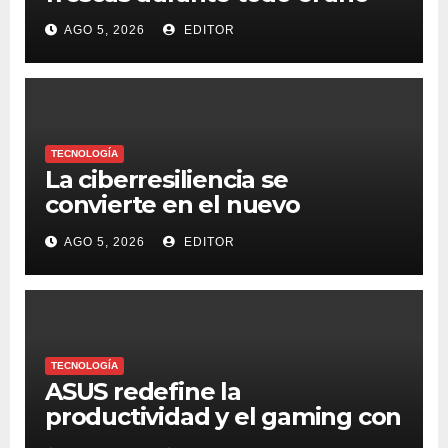
AGO 5, 2026
EDITOR
TECNOLOGÍA
La ciberresiliencia se
convierte en el nuevo
estándar para proteger a las
AGO 5, 2026
EDITOR
organizaciones frente al
ransomware
TECNOLOGÍA
ASUS redefine la
productividad y el gaming con
la experiencia Duo