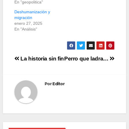
En "geopolitica"
Deshumanización y
migración
enero 27, 2025
En "Análisis"
Navegación
La historia sin fin
Perro que ladra…
de
entradas
Por
Editor