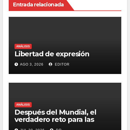
Entrada relacionada
ANÁLISIS
Libertad de expresión
AGO 3, 2026
EDITOR
ANÁLISIS
Después del Mundial, el
verdadero reto para las
marcas será destacar en un