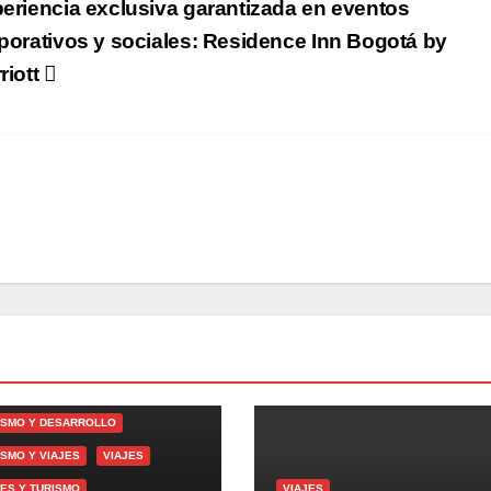
eriencia exclusiva garantizada en eventos
porativos y sociales: Residence Inn Bogotá by
riott
DENCIAS
DENCIAS Y ESTILO DE VIDA
ISMO Y DESARROLLO
ISMO Y VIAJES
VIAJES
JES Y TURISMO
VIAJES