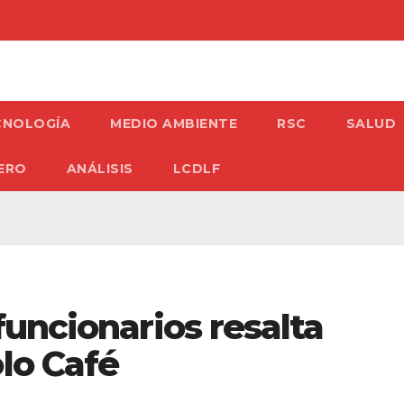
CNOLOGÍA
MEDIO AMBIENTE
RSC
SALUD
ERO
ANÁLISIS
LCDLF
 funcionarios resalta
olo Café