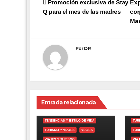
Navegación
Promoción exclusiva de Stay
Exp
de
Q para el mes de las madres
cor
Mar
entradas
Por
DR
Entrada relacionada
TEN
GASTRONOMÍA
TEN
TENDENCIAS Y ESTILO DE VIDA
TUR
TURISMO Y VIAJES
VIAJES
TUR
VIAJES Y TURISMO
VIA