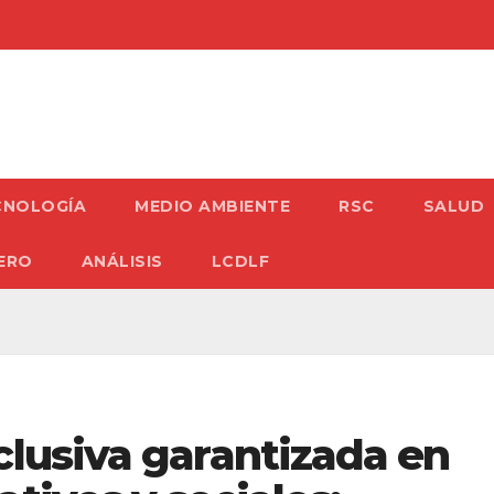
CNOLOGÍA
MEDIO AMBIENTE
RSC
SALUD
ERO
ANÁLISIS
LCDLF
clusiva garantizada en