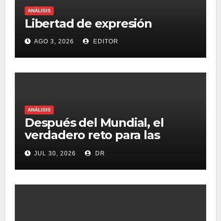
ANÁLISIS
Libertad de expresión
AGO 3, 2026
EDITOR
ANÁLISIS
Después del Mundial, el
verdadero reto para las
marcas será destacar en un
JUL 30, 2026
DR
mercado saturado