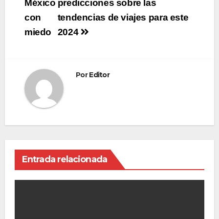
de
México
predicciones sobre las
con
tendencias de viajes para este
entradas
miedo
2024
Por
Editor
Entrada relacionada