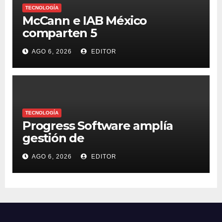
TECNOLOGÍA
McCann e IAB México
comparten 5
macrotendencias en la
AGO 6, 2026
EDITOR
industria del marketing y la
publicidad
TECNOLOGÍA
Progress Software amplía
gestión de
supercomputadoras de IA
AGO 6, 2026
EDITOR
NVIDIA DGX Spark con Chef