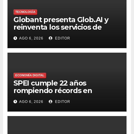
TECNOLOGÍA
Globant presenta Glob.AI y
reinventa los servicios de
tecnología para la era de la IA
AGO 6, 2026
EDITOR
ECONOMÍA DIGITAL
SPEI cumple 22 años
rompiendo récords en
transferencias y adopción
AGO 6, 2026
EDITOR